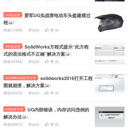
爱军UG实战营电动车头盔建模过
UG实战营
程
2
阅读(11658)
评论(0)
赞 (
4
)
SolidWorks方程式提示“此方程
SW实战营
式的语法格式不正确”解决方案
1
阅读(33454)
评论(0)
赞 (
5
)
solidworks2016打开工程
SolidWorks技术分享
图就崩溃，解决方案
1
阅读(34319)
评论(0)
赞 (
4
)
UG内部错误，内存访问违例的
NX技术分享
解决办法
3
阅读(26813)
评论(0)
赞 (
5
)