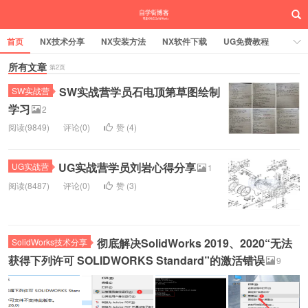
首页
NX技术分享
NX安装方法
NX软件下载
UG免费教程
UG编程加工
所有文章
SW安装方法
SW技术分享
SW实战营
第2页
SW实战营学员石电顶第草图绘制
UG实战营
SW实战营
学习
2
阅读(9849)
评论(0)
赞 (
4
)
UG实战营学员刘岩心得分享
UG实战营
1
阅读(8487)
评论(0)
赞 (
3
)
彻底解决SolidWorks 2019、2020“无法
SolidWorks技术分享
获得下列许可 SOLIDWORKS Standard”的激活错误
9