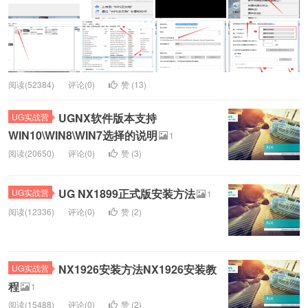
阅读(52384)
评论(0)
赞 (
13
)
UGNX软件版本支持
UG实战营
WIN10\WIN8\WIN7选择的说明
1
阅读(20650)
评论(0)
赞 (
3
)
UG NX1899正式版安装方法
UG实战营
1
阅读(12336)
评论(0)
赞 (
2
)
NX1926安装方法NX1926安装教
UG实战营
程
1
阅读(15488)
评论(0)
赞 (
2
)