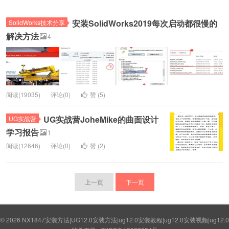
安装SolidWorks2019每次启动都很慢的
SolidWorks技术分享
解决方法
4
阅读(19035)
评论(0)
赞 (
5
)
UG实战营JoheMike的曲面设计
UG实战营
学习报告
1
阅读(12646)
评论(0)
赞 (
2
)
上一页
下一页
© 2026
NX1847安装方法|UG12.0安装方法|ug12.0安装教程|ug12.0安装视频|ug12.0