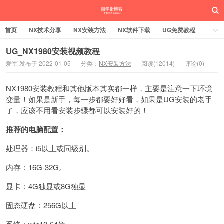
首页
NX技术分享
NX安装方法
NX软件下载
UG免费教程
UG编程加工
SW安装方法
SW技术分享
SW实战营
UG_NX1980安装视频教程
爱军 发布于 2022-01-05
分类：
NX安装方法
阅读(12014)
评论(0)
UG实战营
NX1980安装教程和其他版本其实都一样，主要是注意一下环境
变量！如果是新手，每一步都要好好看，如果是UG安装的老手
了，应该不用看安装步骤都可以安装好的！
推荐的电脑配置：
处理器：i5以上或同级别。
内存：16G-32G。
显卡：4G独显或8G独显
固态硬盘：256G以上