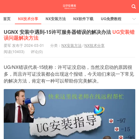
首页
NX技术分享
NX安装方法
NX软件下载
UG免费教程
UG编程加工
SW安装方法
SW技术分享
SW实战营
UGNX 安装中遇到-15许可服务器错误的解决办法
UG安装错
误问题解决方法
UG实战营
爱军 发布于 2024-03-01
分类：
NX安装方法
/
NX技术分享
阅读(10403)
评论(0)
UG/NX错误代表-15统称：许可证没启动，当然没启动的原因很
多，而且许可证没装都会出现这个报错，今天咱们来说一下常见
的解决方法，肯定有一种可以帮助你完美解决。