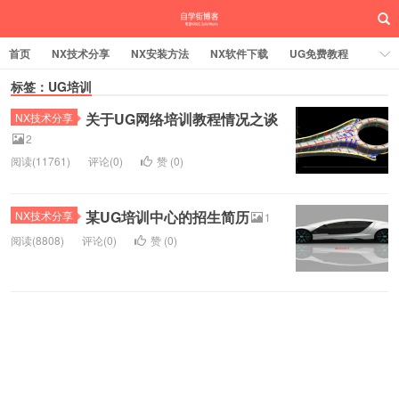
首页
NX技术分享
NX安装方法
NX软件下载
UG免费教程
UG编程加工
标签：UG培训
SW安装方法
SW技术分享
SW实战营
关于UG网络培训教程情况之谈
UG实战营
NX技术分享
2
阅读(11761)
评论(0)
赞 (
0
)
某UG培训中心的招生简历
NX技术分享
1
阅读(8808)
评论(0)
赞 (
0
)