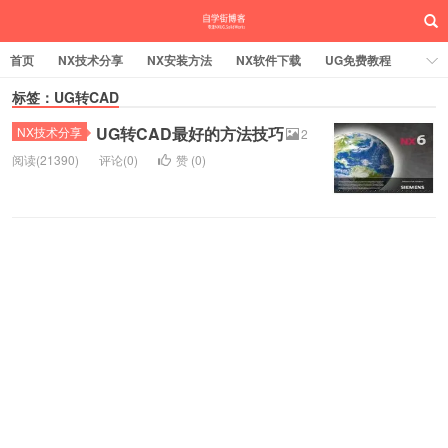
首页
NX技术分享
NX安装方法
NX软件下载
UG免费教程
UG编程加工
标签：UG转CAD
SW安装方法
SW技术分享
SW实战营
UG转CAD最好的方法技巧
UG实战营
NX技术分享
2
阅读(21390)
评论(0)
赞 (
0
)