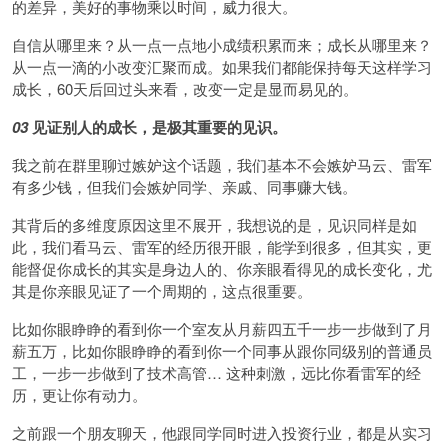
的差异，美好的事物乘以时间，威力很大。
自信从哪里来？从一点一点地小成绩积累而来；成长从哪里来？
从一点一滴的小改变汇聚而成。如果我们都能保持每天这样学习
成长，60天后回过头来看，改变一定是显而易见的。
03
见证别人的成长，是极其重要的见识。
我之前在群里聊过嫉妒这个话题，我们基本不会嫉妒马云、雷军
有多少钱，但我们会嫉妒同学、亲戚、同事赚大钱。
其背后的多维度原因这里不展开，我想说的是，见识同样是如
此，我们看马云、雷军的经历很开眼，能学到很多，但其实，更
能督促你成长的其实是身边人的、你亲眼看得见的成长变化，尤
其是你亲眼见证了一个周期的，这点很重要。
比如你眼睁睁的看到你一个室友从月薪四五千一步一步做到了月
薪五万，比如你眼睁睁的看到你一个同事从跟你同级别的普通员
工，一步一步做到了技术高管… 这种刺激，远比你看雷军的经
历，更让你有动力。
之前跟一个朋友聊天，他跟同学同时进入投资行业，都是从实习