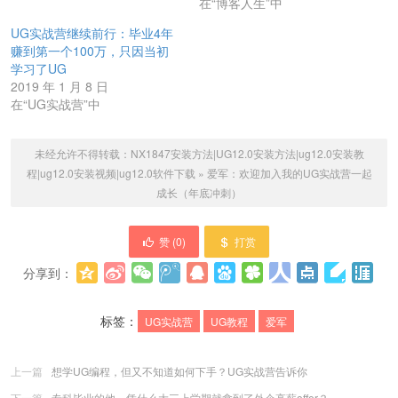
在“博客人生”中
UG实战营继续前行：毕业4年
赚到第一个100万，只因当初
学习了UG
2019 年 1 月 8 日
在“UG实战营”中
未经允许不得转载：
NX1847安装方法|UG12.0安装方法|ug12.0安装教
程|ug12.0安装视频|ug12.0软件下载
»
爱军：欢迎加入我的UG实战营一起
成长（年底冲刺）
赞 (
0
)
打赏
分享到：
更多
(
0
)
标签：
UG实战营
UG教程
爱军
上一篇
想学UG编程，但又不知道如何下手？UG实战营告诉你
下一篇
专科毕业的他，凭什么大三上学期就拿到了外企高薪offer？