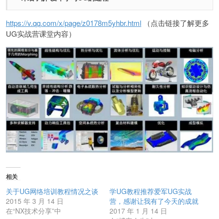
https://v.qq.com/x/page/z0178m5yhbr.html
（点击链接了解更多
UG实战营课堂内容）
相关
关于UG网络培训教程情况之谈
学UG教程推荐爱军UG实战
2015 年 3 月 14 日
营，感谢让我有了今天的成就
在“NX技术分享”中
2017 年 1 月 14 日