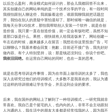
以后怎么盈利，商业模式如何设计的，那会儿我都回答不出来，
其实创建自己的网站单纯的是一个技术分享的平台，有一段时间
我很怕跟别人聊这些，我就躲着这些，谁跟我聊我就把话题岔
开，我怕在别人的质疑中害怕退却了。那时候唯一确信的就是，
我每天分享UG技术，那怕我帮助别人安装一个软件，就是在创
造价值，我只要一直在创造价值，就一定会有饭吃吧，虽然不知
道那口饭是什么。果然，很快就有人给我送饭来了。网站创建一
年左右的时候，越来越多人在留言：我想在你这里投放广告，可
以聊聊么？我基本都会回复：抱歉，目前还不接广告，我先好好
做内容。有个人特别坚持，说：那是钱还没到位，你说个价吧。
我依旧回绝。
在运营自己网站的同时，也在一直的思考。
就是在思考培训这件事情，因为在市面上做培训的太多了，我也
深入去研究过他们的培训模式，大多数不是我喜欢的，我认为通
过这样的培训很难让学生学会，并且达到企业的要求。
后来，我在国外的网站上了解到了一种培训模式，一研究我就非
常喜欢。我自己是个挺宅的人，也内向的人，非常不会主动跟别
人沟通的人，我生活中的朋友大多都是经常找我的人，因为我不