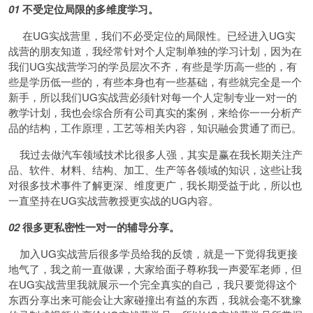
01
不受定位局限的多维度学习。
在UG实战营里，我们不必受定位的局限性。已经进入UG实
战营的朋友知道，我经常针对个人定制单独的学习计划，因为在
我们UG实战营学习的学员层次不齐，有些是学历高一些的，有
些是学历低一些的，有些本身也有一些基础，有些就完全是一个
新手，所以我们UG实战营必须针对每一个人定制专业一对一的
教学计划，我也会综合所有公司真实的案例，来给你一一分析产
品的结构，工作原理，工艺等相关内容，知识融会贯通了而已。
我过去做汽车领域技术比很多人强，其实是赢在我长期关注产
品、软件、材料、结构、加工、生产等各领域的知识，这些让我
对很多技术事件了解更深、维度更广，我长期受益于此，所以也
一直坚持在UG实战营教授更实战的UG内容。
02
很多更私密性一对一的辅导分享。
加入UG实战营后很多学员给我的反馈，就是一下觉得我更接
地气了，我之前一直做课，大家给面子尊称我一声爱军老师，但
在UG实战营里我就展示一个完全真实的自己，我只要觉得这个
东西分享出来可能会让大家碰撞出有益的东西，我就会毫不犹豫