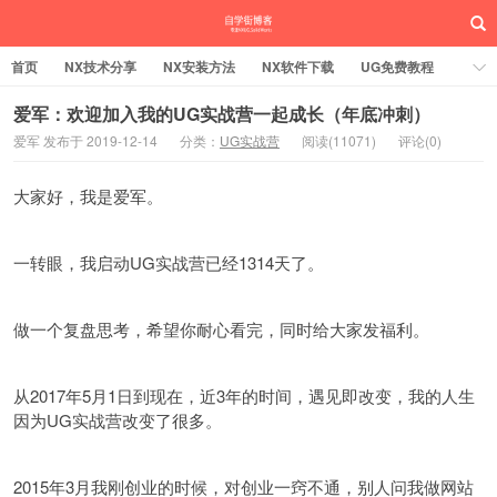
首页
NX技术分享
NX安装方法
NX软件下载
UG免费教程
UG编程加工
SW安装方法
SW技术分享
SW实战营
爱军：欢迎加入我的UG实战营一起成长（年底冲刺）
爱军 发布于 2019-12-14
分类：
UG实战营
阅读(11071)
评论(0)
UG实战营
大家好，我是爱军。
一转眼，我启动UG实战营已经1314天了。
做一个复盘思考，希望你耐心看完，同时给大家发福利。
从2017年5月1日到现在，近3年的时间，遇见即改变，我的人生
因为UG实战营改变了很多。
2015年3月我刚创业的时候，对创业一窍不通，别人问我做网站