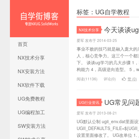
标签：UG自学教程
今天谈谈u
NX技术分享
NX1847安装方法|UG12.0安装
爱军 发布于 2014-03-25
首页
方法|ug12.0安装教程|ug12.0
事业不败的技巧就是融入庞大的
安装视频|ug12.0软件下载
人，核心竞争力。这三个一个都
NX技术分享
下。 谈谈ug学习的几大步骤 1
构能力 4，高级逆向造型。 5，wa
NX安装方法
阅读(11136)
评论(0)
赞 (
0
)
NX软件下载
UG免费教程
UG常见问
UG行业资讯
UG编程加工
爱军 发布于 2013-08-21
UG默认公制 ugii_env.dat里面
SW安装方法
UGII_DEFAULTS_FILE=${UGII
设置里面修改了。 UG改单位 1. 只是单