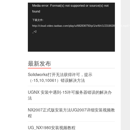
视
Media error: Format(s) not supported or source(s) not
频
found
播
下载文件:
放
http://cloud.video.taobao.com/play/u/682836750/p/1/e/6/t/1/231902857024.mp4?
器
_=2
最新发布
Solidworks打开无法获得许可，提示
（-15,10,10061）错误解决方法
UGNX 安装中遇到-15许可服务器错误的解决办
法
NX2007正式版安装方法UG2007详细安装视频教
程
UG_NX1980安装视频教程