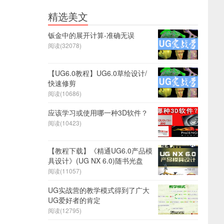
精选美文
钣金中的展开计算-准确无误
阅读(32078)
【UG6.0教程】UG6.0草绘设计/
快速修剪
阅读(10686)
应该学习或使用哪一种3D软件？
阅读(10423)
【教程下载】《精通UG6.0产品模
具设计》(UG NX 6.0)随书光盘
阅读(11057)
UG实战营的教学模式得到了广大
UG爱好者的肯定
阅读(12795)