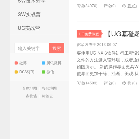
SW技术分享
阅读(24070)
评论(0)
赞 (
0
)
SW实战营
UG实战营
【UG基础教
UG免费教程
爱军 发布于 2013-06-07
要使用UG NX 6软件进行工
文件的方法进入该环境，或者通
微博
腾讯微博
如图所示。 新的操作界面更具Wi
RSS订阅
微信
使界面更加干练、油晰、美观.从图1
阅读(14593)
评论(0)
赞 (
0
)
百度地图
|
谷歌地图
点赞墙
|
标签云