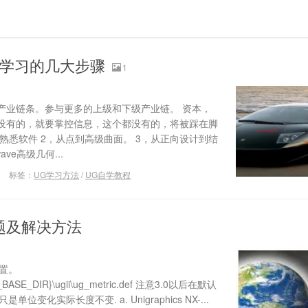
g学习的几大步骤
1
产业链条。参与更多的上级和下级产业链。 资本，
没有的，就要掌控信息，这个都没有的，将被踩在脚
，熟悉软件 2，从点到高级曲面。 3，从正向设计到结
ve高级几何...
标签：
UG学习方法
/
UG自学教程
题及解决方法
设置。
_BASE_DIR}\ugii\ug_metric.def 注意3.0以后在默认
位变化实际长度不变. a. Unigraphics NX-...