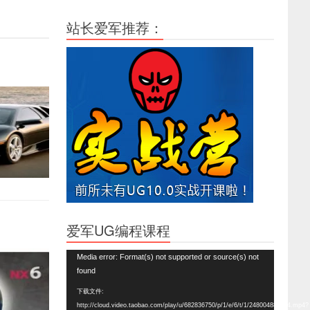
站长爱军推荐：
爱军UG编程课程
视
Media error: Format(s) not supported or source(s) not
频
found
播
下载文件:
放
http://cloud.video.taobao.com/play/u/682836750/p/1/e/6/t/1/248004888864.mp4?