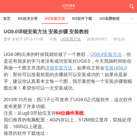
首页
NX技术分享
NX安装方法
NX软件下载
UG免费教程
UG编程加工
SW安装方法
SW技术分享
SW实战营
UG9.0详细安装方法 安装步骤 安装教程
爱军 发布于 2013-11-08
分类：
UG安装方法
阅读(55397)
评论(0)
UG实战营
UG9.0刚出来的时候我就给做了一个教程，
UG9.0安装方法
，但
是还有很多的学习者没有成功安装好UG9.0，今天我抽时间给你
再做一个图文并茂的
详细安装方法
，如果你之前会
安装UG8.0
的，那你可以按着前面的步骤就可以安装成功的！如果你是新
手，建议你认真看本文每一个图，我尽量把每一个安装步骤都截
图出来！希望你可以一次安装成功。
2013年10月份，西门子公司发布了UG9.0正式版软件，这次软件
发布更新了许多功能。
注意：从ug9.0开始仅支持
64位操作系统
。
我们推荐的电脑配置：4G内存以上，512M独立显存，双核处理
器，160G以上硬盘。
推荐的软件下载地址：