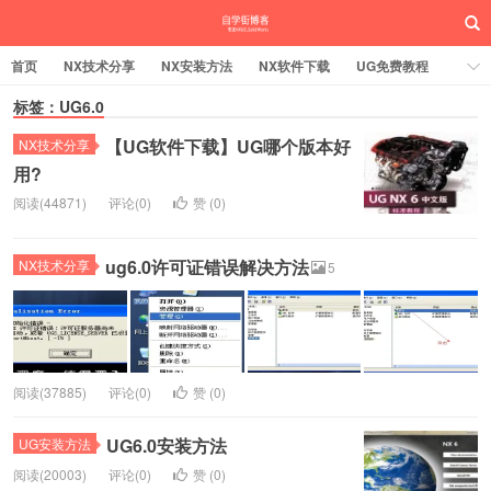
首页
NX技术分享
NX安装方法
NX软件下载
UG免费教程
UG编程加工
标签：UG6.0
SW安装方法
SW技术分享
SW实战营
【UG软件下载】UG哪个版本好
UG实战营
NX技术分享
用?
阅读(44871)
评论(0)
赞 (
0
)
ug6.0许可证错误解决方法
NX技术分享
5
阅读(37885)
评论(0)
赞 (
0
)
UG6.0安装方法
UG安装方法
阅读(20003)
评论(0)
赞 (
0
)