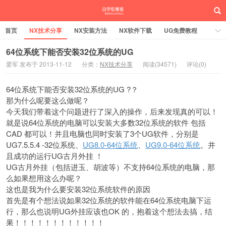
首页
NX技术分享
NX安装方法
NX软件下载
UG免费教程
UG编程加工
SW安装方法
SW技术分享
SW实战营
64位系统下能否安装32位系统的UG
爱军 发布于 2013-11-12
分类：
NX技术分享
阅读(34571)
评论(0)
UG实战营
64位系统下能否安装32位系统的UG ?？
那为什么呢要这么做呢？
今天我们带着这个问题进行了深入的操作，后来发现真的可以！
就是说64位系统的电脑可以安装大多数32位系统的软件 包括
CAD 都可以！并且电脑也同时安装了3个UG软件，分别是
UG7.5.5.4 -32位系统、
UG8.0-64位系统
、
UG9.0-64位系统
。并
且成功的运行UG古月外挂 ！
UG古月外挂（包括进玉、胡波等）不支持64位系统的电脑，那
么如果想用这么办呢？
这也是我为什么要安装32位系统软件的原因
首先是有个想法说如果32位系统的软件能在64位系统电脑下运
行，那么也说明UG外挂应该也OK 的，抱着这个想法去搞，结
果！！！！！！！！！！！！