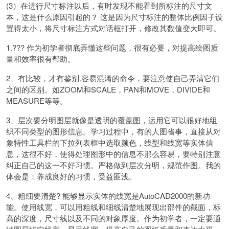
(3）在进行尺寸标注以后，有时发现不能看到所标注的尺寸文
本，这是什么原因引起的？ 这是因为尺寸标注的整体比例因子设
置得太小，将尺寸标注方式对话框打开，修改其数值变大即可。
1.??? 作为初学者彻底弄懂这些问题，很有必要，对提高绘图质
量和效率很有帮助。
2、有比较，才有鉴别.容易混淆的命令，要注意使自己弄清它们
之间的区别。如ZOOM和SCALE，PAN和MOVE，DIVIDE和
MEASURE等等。
3、层次要分明图层就像是透明的覆盖图，运用它可以很好地组
织不同类型的图形信息。学习过程中，有的人图省事，直接从对
象特性工具栏的下拉列表框中选取颜色，线型和线宽等实体信
息，这很不好，使得处理图形中的信息不那么容易，要特别注意
纠正自己的这一不好习惯。严格做到层次分明，规范作图。我的
体会是：养成良好的习惯，受益匪浅。
4、粗细要清楚? 能够显示实体的线宽是AutoCAD2000的新功
能。使用线宽，可以用粗线和细线清楚地展现出部件的截面，标
高的深度，尺寸线以及不同的对象厚度。作为初学者，一定要通