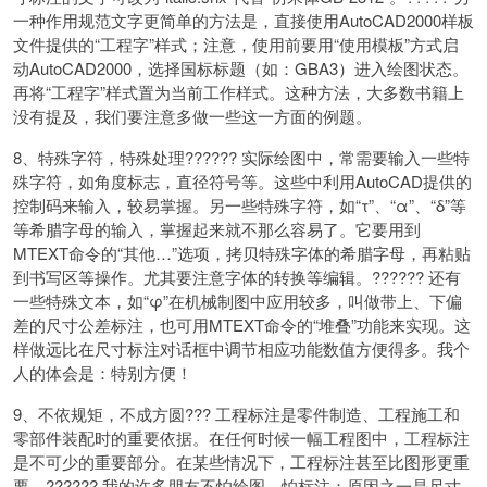
一种作用规范文字更简单的方法是，直接使用AutoCAD2000样板
文件提供的“工程字”样式；注意，使用前要用“使用模板”方式启
动AutoCAD2000，选择国标标题（如：GBA3）进入绘图状态。
再将“工程字”样式置为当前工作样式。这种方法，大多数书籍上
没有提及，我们要注意多做一些这一方面的例题。
8、特殊字符，特殊处理?????? 实际绘图中，常需要输入一些特
殊字符，如角度标志，直径符号等。这些中利用AutoCAD提供的
控制码来输入，较易掌握。另一些特殊字符，如“τ”、“α”、“δ”等
等希腊字母的输入，掌握起来就不那么容易了。它要用到
MTEXT命令的“其他…”选项，拷贝特殊字体的希腊字母，再粘贴
到书写区等操作。尤其要注意字体的转换等编辑。?????? 还有
一些特殊文本，如“φ”在机械制图中应用较多，叫做带上、下偏
差的尺寸公差标注，也可用MTEXT命令的“堆叠”功能来实现。这
样做远比在尺寸标注对话框中调节相应功能数值方便得多。我个
人的体会是：特别方便！
9、不依规矩，不成方圆??? 工程标注是零件制造、工程施工和
零部件装配时的重要依据。在任何时候一幅工程图中，工程标注
是不可少的重要部分。在某些情况下，工程标注甚至比图形更重
要。?????? 我的许多朋友不怕绘图，怕标注；原因之一是尺寸