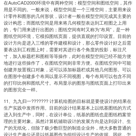
在AutoCAD2000环境中有两种空间：模型空间和图纸空间，其作
用是不同的。一般来说，模型空间是一个三维空间，主要用来设
计零件和图形的几何形状，设计者一般在模型空间完成其主要的
设计构思；而图纸空间是用来将几何模型表达到工程图之上用
的，专门用来进行出图的；图纸空间有时又称为“布局”，是一种
图纸空间环境，它模拟图纸页面，提供直观的打印设置。目前的
设计方向是进入三维的零件建模和设计，那么零件设计好之后需
要表达到工程图上时，需要对其进行各个角度的投影，标注尺
寸，加入标题栏和图框等等操作，此时在模型空间已经不能方便
地进行这些操作了，在图纸空间则非常方便。在图纸空间中可能
创建并放置视口对象，还可以添加标题栏或其他几何图形。可以
在图形中创建多个布局以显示不同视图，每个布局可以包含不同
的打印比例和图纸尺寸。布局显示的图形与图纸页面上打印出来
的图形完全一样。
11、九九归一??????? 计算机绘图的目标就是要使设计的结果在
生产实践中发挥作用。目前的设计结果基本上以纸基图纸的方式
进入到生产中，同时，在设计单位，纸基的图纸也是图纸档案管
理的主要对象。虽然计算机辅助设计的发展方向是达到设计、生
产的无纸化，但除了极少数巨型的制造企业外，绝大多数普通的
设计生产单位还是以纸基图作为组织设计生产的依据。因此，怎