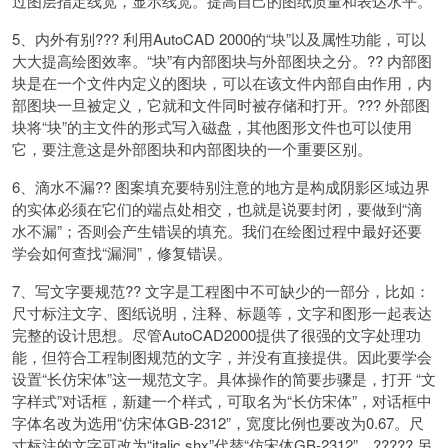
过图层指定线宽，显示线宽。提高自己的图纸质量和表达水平。
5、内外有别??? 利用AutoCAD 2000的“块”以及属性功能，可以
大大提高绘图效率。“块”有内部图块与外部图块之分。?? 内部图
块是在一个文件内定义的图块，可以在该文件内部自由作用，内
部图块一旦被定义，它就和文件同时被存储和打开。??? 外部图
块将“块”的主文件的形式写入磁盘，其他图形文件也可以使用
它，要注意这是外部图块和内部图块的一个重要区别。
6、滴水不漏?? 图案填充要特别注意的地方是构成阴影区域边界
的实体必须在它们的端点处相交，也就是说要封闭，要做到“滴
水不漏”；否则会产生错误的填充。我们在绘图过程中最好还要
学会如何查找“漏洞”，修复错误。
7、写文字要规范?? 文字是工程图中不可缺少的一部分，比如：
尺寸标注文字、图纸说明，注释、标题等，文字和图形一起表达
完整的设计思想。尽管AutoCAD2000提供了很强的文字处理功
能，但符合工程制图规范的文字，并没有直接提供。因此要学会
设置“长仿宋体”这一规范文字。具体操作的简要步骤是，打开 “文
字样式”对话框，新建一个样式，可取名为“长仿宋体”，对话框中
字体名改为选用“仿宋体GB-2312”，宽度比例也要改为0.67。尺
寸标注的文字可改为“italic.shx”代替“仿宋体GB-2312”。????? 另