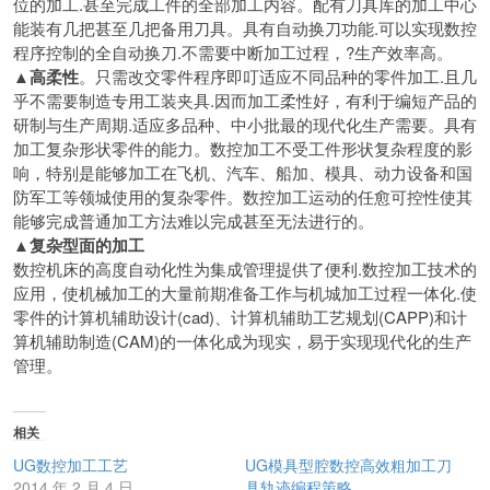
位的加工.甚至完成工件的全部加工内容。配有刀具库的加工中心
能装有几把甚至几把备用刀具。具有自动换刀功能.可以实现数控
程序控制的全自动换刀.不需要中断加工过程，?生产效率高。
▲高柔性
。只需改交零件程序即叮适应不同品种的零件加工.且几
乎不需要制造专用工装夹具.因而加工柔性好，有利于编短产品的
研制与生产周期.适应多品种、中小批最的现代化生产需要。具有
加工复杂形状零件的能力。数控加工不受工件形状复杂程度的影
响，特别是能够加工在飞机、汽车、船加、模具、动力设备和国
防军工等领城使用的复杂零件。数控加工运动的任愈可控性使其
能够完成普通加工方法难以完成甚至无法进行的。
▲复杂型面的加工
数控机床的高度自动化性为集成管理提供了便利.数控加工技术的
应用，使机械加工的大量前期准备工作与机城加工过程一体化.使
零件的计算机辅助设计(cad)、计算机辅助工艺规划(CAPP)和计
算机辅助制造(CAM)的一体化成为现实，易于实现现代化的生产
管理。
相关
UG数控加工工艺
UG模具型腔数控高效粗加工刀
2014 年 2 月 4 日
具轨迹编程策略