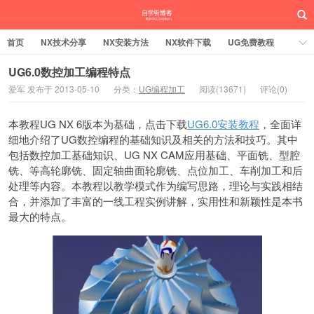
首页
NX技术分享
NX安装方法
NX软件下载
UG免费教程
UG编程加工
SW安装方法
SW技术分享
SW实战营
UG6.0数控加工编程特点
爱军 发布于 2013-05-10
分类：
UG编程加工
阅读(13671)
评论(0)
UG实战营
本教程UG NX 6版本为基础，点击下载
UG6.0安装教程
，全面详
细地介绍了UG数控编程的基础知识及相关的方法和技巧。其中
包括数控加工基础知识、UG NX CAM应用基础、平面铣、型腔
铣、等高轮廓铣、固定轴曲面轮廓铣、点位加工、车削加工和后
处理等内容。本教程以教学模式作为编写思路，理论与实践相结
合，并添加了丰富的一线工程实例讲解，实用性和新颖性是本书
最大的特点。