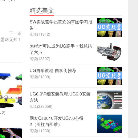
精选美文
SW实战营学员黄欢的草图学习报
告！
下一篇
阅读(11342)
与愚昧无知！
怎样才可以成为UG高手？我总结
了六点
阅读(13397)
UG自学教程-自学街推荐
阅读(21809)
UG6.0详细安装教程,UG6.0安装
方法
阅读(239656)
学习
网友C#2010开发UG7.0心得
2（圆柱与圆锥）
阅读(11230)