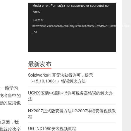
视
Media error: Format(s) not supported or source(s) not
频
found
播
下载文件:
放
http://cloud.video.taobao.com/play/u/682836750/p/1/e/6/t/1/231902857024.mp4?
器
_=2
最新发布
Solidworks打开无法获得许可，提示
（-15,10,10061）错误解决方法
这一路学习
UGNX 安装中遇到-15许可服务器错误的解决办
找出当中的
法
键的应用也
NX2007正式版安装方法UG2007详细安装视频教
程
的原因，我
UG_NX1980安装视频教程
着就趁这个