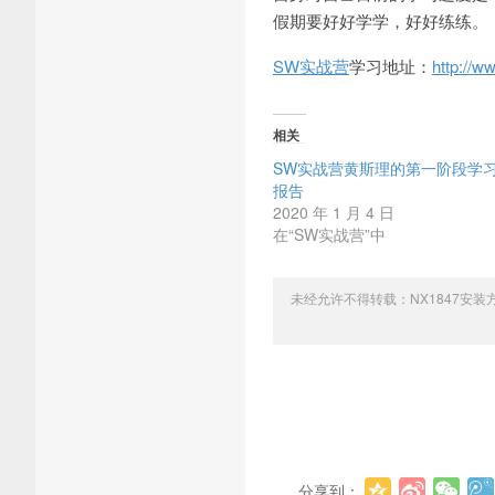
假期要好好学学，好好练练。
SW实战营
学习地址：
http://w
相关
SW实战营黄斯理的第一阶段学
报告
2020 年 1 月 4 日
在“SW实战营”中
未经允许不得转载：
NX1847安装方
分享到：