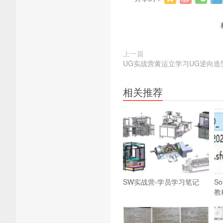
上一篇
UG实战营黄运立学习UG逆向造
相关推荐
SW实战营-学员学习笔记
So
教