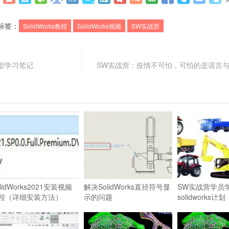
标签：
SolidWorks教程
SolidWorks视频
SW实战营
型学习笔记
SW实战营：疫情不可怕，可怕的是谣言
lidWorks2021安装视频
解决SolidWorks直径符号显
SW实战营学员
程（详细安装方法）
示
的问题
solidworks计划