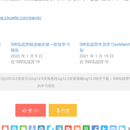
ww.zixuejie.com/swvip/
习
SW实战营植连银的第一阶段学习
SW实战营学员学习solidwor
报告
划
2020 年 1 月 5 日
2021 年 1 月 19 日
在“SW实战营”中
在“SW实战营”中
法|UG12.0安装方法|ug12.0安装教程|ug12.0安装视频|ug12.0软件下载
»
SW实战营
的学习报告
赞 (
1
)
打赏