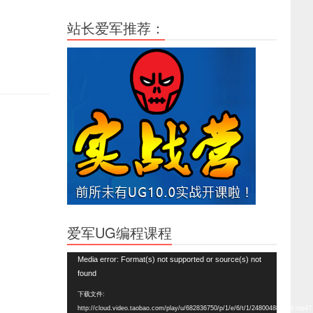
站长爱军推荐：
爱军UG编程课程
视
Media error: Format(s) not supported or source(s) not
频
found
播
下载文件:
放
http://cloud.video.taobao.com/play/u/682836750/p/1/e/6/t/1/248004888864.mp4?