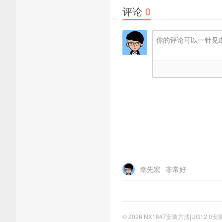
评论
0
幸先宏
非常好
© 2026
NX1847安装方法|UG12.0安