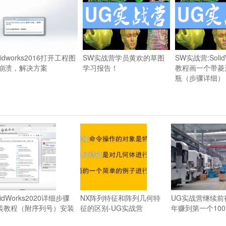
lidworks2016打开工程图
SW实战营学员黄欢的草图
SW实战营:Soli
崩溃，解决方案
学习报告！
教程画一个带菱
瓶（步骤详细）
lidWorks2020详细步骤
NX阵列特征和阵列几何特
UG实战营继续前
装教程（附序列号）安装
征的区别-UG实战营
年赚到第一个10
法
当初学习了UG