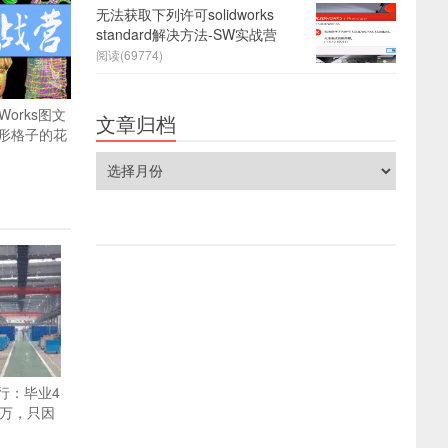
无法获取下列许可solidworks
standard解决方法-SW实战营
阅读(69774)
dWorks图文
文章归档
形格子的花
文
章
归
档
行：毕业4
0万，只因