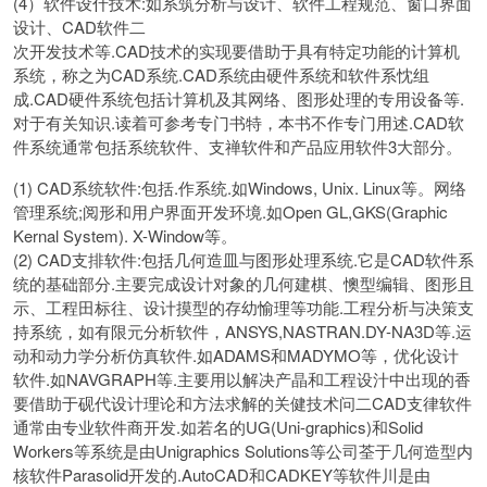
(4）软件设什技术:如系筑分析与设计、软件工程规范、窗口界面
设计、CAD软件二
次开发技术等.CAD技术的实现要借助于具有特定功能的计算机
系统，称之为CAD系统.CAD系统由硬件系统和软件系忱组
成.CAD硬件系统包括计算机及其网络、图形处理的专用设备等.
对于有关知识.读着可参考专门书特，本书不作专门用述.CAD软
件系统通常包括系统软件、支禅软件和产品应用软件3大部分。
(1) CAD系统软件:包括.作系统.如Windows, Unix. Linux等。网络
管理系统;阅形和用户界面开发环境.如Open GL,GKS(Graphic
Kernal System). X-Window等。
(2) CAD支排软件:包括几何造皿与图形处理系统.它是CAD软件系
统的基础部分.主要完成设计对象的几何建棋、懊型编辑、图形且
示、工程田标往、设计摸型的存幼愉理等功能.工程分析与决策支
持系统，如有限元分析软件，ANSYS,NASTRAN.DY-NA3D等.运
动和动力学分析仿真软件.如ADAMS和MADYMO等，优化设计
软件.如NAVGRAPH等.主要用以解决产晶和工程设汁中出现的香
要借助于砚代设计理论和方法求解的关健技术问二CAD支律软件
通常由专业软件商开发.如若名的UG(Uni-graphics)和Solid
Workers等系统是由Unigraphics Solutions等公司荃于几何造型内
核软件Parasolid开发的.AutoCAD和CADKEY等软件川是由