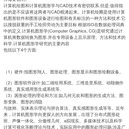
计算机绘图和计算机图形学与CAD技术有密切联系.但是.值得指
出的是不应该将这两者与CAD棍淆起来。计算机绘圈是使用计算
机图形软件和图形设备进行绘图和有关标注的一种方法和技术.它
以搜脱获重的手工绘田劳动为主要目标.根据ISO在数据处理词典
中的定义.计算机图形学(Computer Graphics, CG)是研究通过计
算机将数据转换为图形.并在专用设备上且示原理、方法和技术的
科学.计算机图形学研究的主要内容
包括以下4个方面:
（1）硬件:指图形翔人、图形处理、图形显示和图形绘翻设备。
（2）图形软件设什:如二雄绘用系统、三维造里系统、动颐侧作
系统、真实感用形生成系统等.
（3）困形处理的理论和方法:如几何元欢和图形的生成方法、图
形变换、图形的消隐
与故帅、实体表示理论与拼合算法、真实感图形生成等等。近年
来，计算机图形学向更探人的方向发展，出现了分布式图形处
班、声像一体化、分傲维几何、a拟现实、多媒体技术以及科学
计算可视化等断理论与技术，实际应用中的圈形处理问肠:涉及广