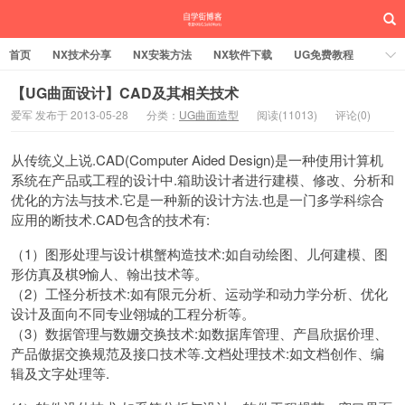
首页
NX技术分享
NX安装方法
NX软件下载
UG免费教程
UG编程加工
SW安装方法
SW技术分享
SW实战营
【UG曲面设计】CAD及其相关技术
爱军 发布于 2013-05-28
分类：
UG曲面造型
阅读(11013)
评论(0)
UG实战营
从传统义上说.CAD(Computer Aided Design)是一种使用计算机
系统在产品或工程的设计中.箱助设计者进行建模、修改、分析和
优化的方法与技术.它是一种新的设计方法.也是一门多学科综合
应用的断技术.CAD包含的技术有:
（1）图形处理与设计棋蟹构造技术:如自动绘图、儿何建模、图
形仿真及棋9愉人、翰出技术等。
（2）工怪分析技术:如有限元分析、运动学和动力学分析、优化
设计及面向不同专业翎城的工程分析等。
（3）数据管理与数姗交换技术:如数据库管理、产昌欣据价理、
产品傲据交换规范及接口技术等.文档处理技术:如文档创作、编
辑及文字处理等.