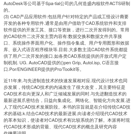
AutoDesk等公司基于Spa-tial公司的几何造盛内核软件ACTS研制
的。
(3) CAD产品应用软件:包括用户针对特定的产品或工怪设计裔要
开发的各种专用软件.通常是由用户借助于CAD系统软件和支排
软件提供的开发工其、接口等资旅，进行二次开发得到的。常用
的CAD软件二次开发主贾内容有:数据交换和数据文件共享接
口、系统操作界面用户化、操作指令集成、用户专用图形和效据
库、嵌入式语言程序模块等.目前.大多数主流CAD软件系统都提
供了用户二次开发的接口.如各类CAD系统提供的开放式用户定
制机制. UG. AutoCAD提供的()pen Grip, Autol.isp, C语言接
口.Por/ENGINEER提供的Pro/Toolkit等。
近11年来.与先进制造技术的快速发展相对应.现代设计技术也同
步发展，传统CAO技术的内涵发生了很大改变，其主要特征是
CAD技术在向更深人和广泛倾城发展的同时.与先进翻造技术的
最新进展爪密结合，日益向集成化、网络化、智能化方向发展.进
人了现代CAD技术发展阶段。本书的宗旨就是在介绍传统CAD技
术的基础.k.结合CAD技术的最新进展.向读者介绍现代CAD技术
的革本知识，使读者对CAD技术有比较系统的了解。本派将时现
代CAD技术形成的背最、现代CAD技术的概念及研究内容
作橄要说明。