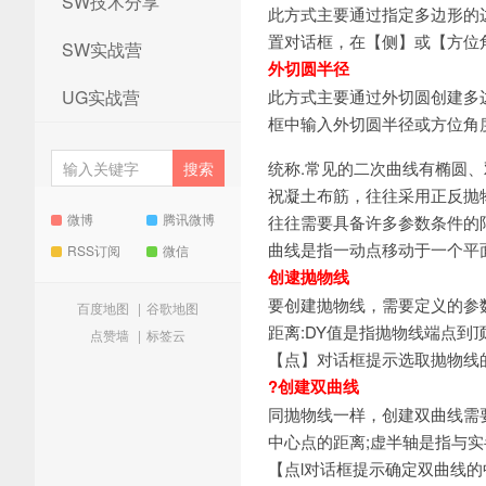
SW技术分享
此方式主要通过指定多边形的
置对话框，在【侧】或【方位
SW实战营
外切圆半径
UG实战营
此方式主要通过外切圆创建多
框中输入外切圆半径或方位角
统称.常见的二次曲线有椭圆
祝凝土布筋，往往采用正反抛
微博
腾讯微博
往往需要具备许多参数条件的
曲线是指一动点移动于一个平
RSS订阅
微信
创逮抛物线
要创建抛物线，需要定义的参
百度地图
|
谷歌地图
距离:DY值是指抛物线端点
点赞墙
|
标签云
【点】对话框提示选取抛物线的
?创建双曲线
同抛物线一样，创建双曲线需
中心点的距离;虚半轴是指与实
【点l对话框提示确定双曲线