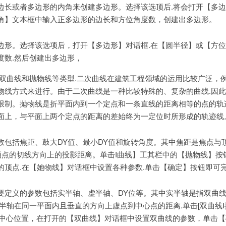
边长或者多边形的内角来创建多边形。选择该选顶后.将会打开【多
角】文本框中输入正多边形的边长和方位角度数，创建出多边形。
边形。选择该选项后，打开【多边形】对话框.在【圆半径】或【方
度数.然后创建出多边形，
、双曲线和抛物线等类型.二次曲线在建筑工程领域的运用比较广泛，
物线方式来进行。由于二次曲线是一种比较特殊的、复杂的曲线.因
限制。抛物线是折平面内到一个定点和一条直线的距离相等的点的轨
面上，与平面上两个定点的距离的差始终为一定位时所形成的轨迹线
数包括焦距、鼓大DY值、最小DY值和旋转角度。其中焦距是焦点与
到顶点的切线方向上的投影距离。单击I曲线】工其栏中的【抛物线】按
顶点.在【她物线】对话框中设置各种参数.单击【确定】按钮即可完
要定义的参数包括实半轴、虚半轴、DY位等。其中实半轴是指双曲
半轴在同一平面内且垂直的方向上虚点到中心点的距离.单击[双曲线I按
的中心位置，在打开的【双曲线】对话框中设置双曲线的参数，单击【