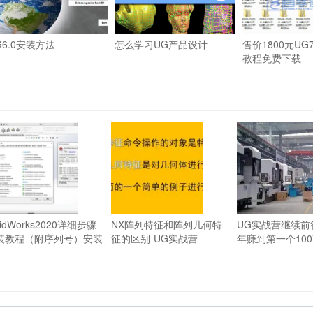
G6.0安装方法
怎么学习UG产品设计
售价1800元UG
教程免费下载
lidWorks2020详细步骤
NX阵列特征和阵列几何特
UG实战营继续前
装教程（附序列号）安装
征的区别-UG实战营
年赚到第一个10
法
当初学习了UG