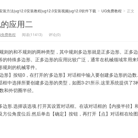
0安装方法|ug12.0安装教程|ug12.0安装视频|ug12.0软件下载
UG免费教程
正文
>
>
线的应用二
G免费教程
阅读(11413)
评论(0)
为规则的和不规则的两种类型，其中规则多边形就是正多边形。正多
等的特殊多边形。正多边形的应用比较广泛，通常在机械领域常用来
形规则的机械零件。
边形】按钮0，在打开的‘多边形】对话框中输入要创建多边形的边数
框中选择所要创建多边形的类型，如图3-21所示.这里系统提供了3
边数和外切圈半径。
多边形.选择该选项.打开其设置对话框。在该对话框的【内接半径】
及方位角度位后.然后单击【确定】按钮，再打开【点】对话框在绘图