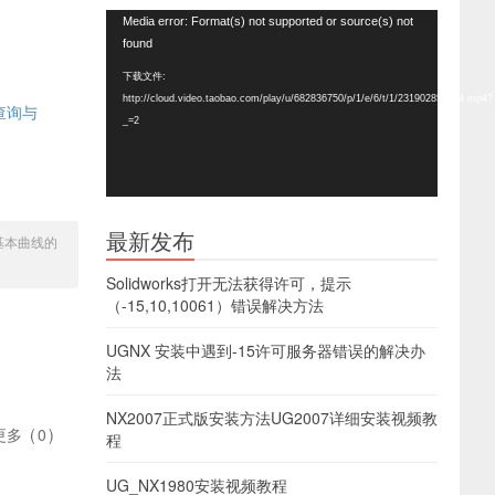
视
Media error: Format(s) not supported or source(s) not
频
found
播
下载文件:
放
http://cloud.video.taobao.com/play/u/682836750/p/1/e/6/t/1/231902857024.mp4?
器
息查询与
_=2
最新发布
中基本曲线的
Solidworks打开无法获得许可，提示
（-15,10,10061）错误解决方法
UGNX 安装中遇到-15许可服务器错误的解决办
法
NX2007正式版安装方法UG2007详细安装视频教
更多
(
0
)
程
UG_NX1980安装视频教程