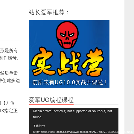
站长爱军推荐：
边形是所有
制作螺母、
.然后单击
种创建多边
爱军UG编程课程
和【方位
IX指定正
视
Media error: Format(s) not supported or source(s) not
频
found
播
下载文件:
放
http://cloud.video.taobao.com/play/u/682836750/p/1/e/6/t/1/248004888864.mp4?