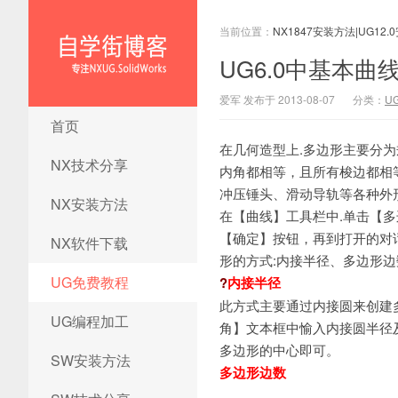
当前位置：
NX1847安装方法|UG12.
UG6.0中基本曲
爱军 发布于 2013-08-07
分类：
U
NX1847安装方法|UG12.0安装
首页
方法|ug12.0安装教程|ug12.0
在几何造型上.多边形主要分
安装视频|ug12.0软件下载
NX技术分享
内角都相等，且所有梭边都相
冲压锤头、滑动导轨等各种外
NX安装方法
在【曲线】工具栏中.单击【多
【确定】按钮，再到打开的对话
NX软件下载
形的方式:内接半径、多边形
UG免费教程
?
内接半径
此方式主要通过内接圆来创建
UG编程加工
角】文本框中愉入内接圆半径
多边形的中心即可。
SW安装方法
多边形边数