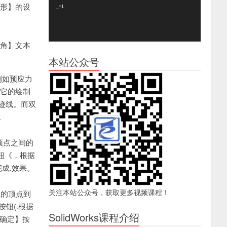
器
边形】的设
_=1
位角】文本
本站公众号
例如预应力
此它的绘制
迹线。而双
。
顶点之间的
钮《，根据
成.效果。
关注本站公众号，获取更多视频课程！
线的顶点到
钮(.根据
SolidWorks课程介绍
确定】按