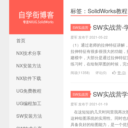
标签：SolidWorks教程
SW实战营-
SW实战营
NX1847安装方法|UG12.0安装
爱军 发布于 2021-05-22
首页
方法|ug12.0安装教程|ug12.0
（1）通过老师的拉伸特征讲解
安装视频|ug12.0软件下载
拉伸特征有很多很强大的功能，
NX技术分享
建模中，大部分是通过拉伸特征
练习时，在绘制草图的时候，完全
NX安装方法
阅读(11358)
评论(0)
赞 (
3
)
NX软件下载
UG免费教程
SW实战营学员
SW实战营
UG编程加工
爱军 发布于 2021-01-19
在这短短的几天时间里我再次熟悉了
SW安装方法
这种绘图系统的实用性。同时也
具备良好的绘图能力，是一个优