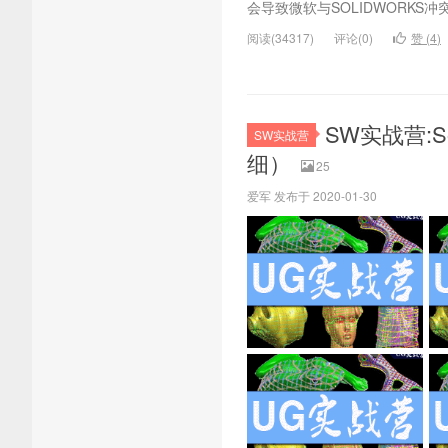
会导致微软与SOLIDWORKS冲突，
阅读(34317)
评论(0)
赞 (
4
)
SW实战营:
SW实战营
细）
25
爱军 发布于 2020-01-30