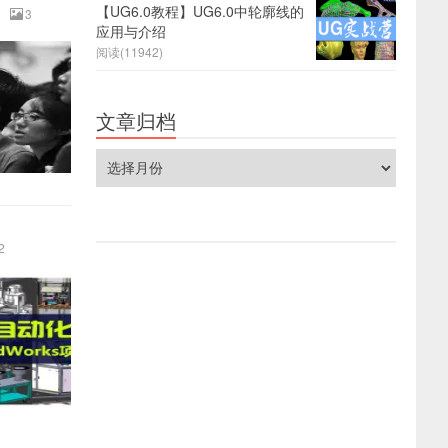
【UG6.0教程】UG6.0中轮廓线的
3
应用与介绍
阅读(11942)
文章归档
文
章
归
档
2