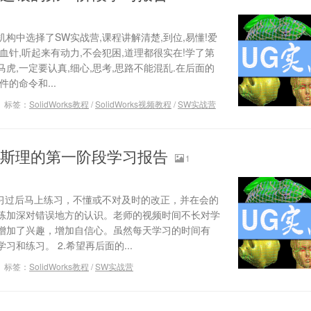
构中选择了SW实战营,课程讲解清楚,到位,易懂!爱
血针,听起来有动力,不会犯困,道理都很实在!学了第
虎,一定要认真,细心,思考,思路不能混乱.在后面的
的命令和...
标签：
SolidWorks教程
/
SolidWorks视频教程
/
SW实战营
黄斯理的第一阶段学习报告
1
学习过后马上练习，不懂或不对及时的改正，并在会的
练加深对错误地方的认识。老师的视频时间不长对学
增加了兴趣，增加自信心。虽然每天学习的时间有
和练习。 2.希望再后面的...
标签：
SolidWorks教程
/
SW实战营