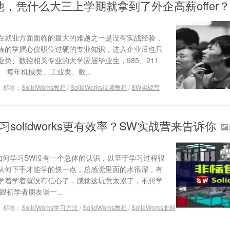
，凭什么大三上学期就拿到了外企高薪offer？
在就业方面面临的最大的难题之一是没有实战经验，
练的掌握心仪职位过硬的专业知识，进入企业后也只
类、数控相关专业的大学应届毕业生，985、211
 每年机械类、工业类、数...
标签：
SolidWorks教程
/
SolidWorks视频教程
/
SW实战营
习solidworks更有效率？SW实战营来告诉你
学者对如何学习SW没有一个总体的认识，以至于学习过程很
从何下手才能学的快一点，总感觉里面的水很深，有
学着学着就没有信心了，感觉这玩意太累了，不想学
初学者朋友谈一...
标签：
SolidWorks学习方法
/
SolidWorks教程
/
SolidWorks非标