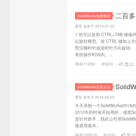
二百多条
SolidWorks免费教程
爱军 发布于 2019-07-25
1 您可以使用 CTRL+TAB 键循
以旋转模型。按 CTRL 键加上
型沿顺时针或逆时针方向旋转。 
有的操作时间内。...
阅读(11236)
评论(0)
赞 (
1
)
Soli
SolidWorks安装方法
爱军 发布于 2018-05-04
今天录制一个SolidWorks201
2012年的时候开始用的，感觉So
是针对新手，我在公司用Solid
模原理基本...
阅读(105615)
评论(0)
赞 (
2
)