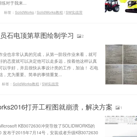
训练对于我来...
标签：
SolidWorks
/
SolidWorks教程
/
SW实战营
学员石电顶第草图绘制学习
2
作业也非常认真的完成，从第一阶段作业来看，就可
好的态度就可以决定他可以走多远，按着他这样认真
可以学好，并且很快从事设计类的工作，加油！ 石电
，尤为重要。简单的事情重复...
标签：
SolidWorks教程
/
SW实战营
dworks2016打开工程图就崩溃，解决方案
1
crosoft KB3072630冲突导致了SOLIDWORKS的
2630 发布于2015年7月14号，安装或者升级KB3072630