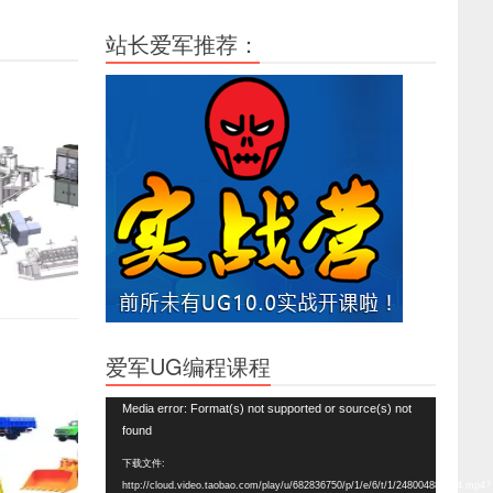
站长爱军推荐：
爱军UG编程课程
视
Media error: Format(s) not supported or source(s) not
频
found
播
下载文件:
放
http://cloud.video.taobao.com/play/u/682836750/p/1/e/6/t/1/248004888864.mp4?