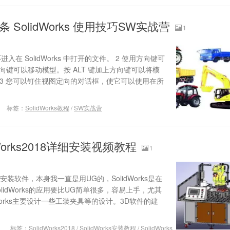
 SolidWorks 使用技巧SW实战营
1
环进入在 SolidWorks 中打开的文件。 2 使用方向键可
方向键可以移动模型。按 ALT 键加上方向键可以将模
3 您可以钉住视图定向的对话框，使它可以使用在所
标签：
SolidWorks教程
/
SW实战营
dWorks2018详细安装视频教程
1
8的安装软件，本身我一直是用UG的，SolidWorks是在
lidWorks的应用要比UG简单很多，容易上手，尤其
Works主要设计一些工装夹具等的设计。3D软件的建
标签：
SolidWorks2018
/
SolidWorks安装教程
/
SolidWorks