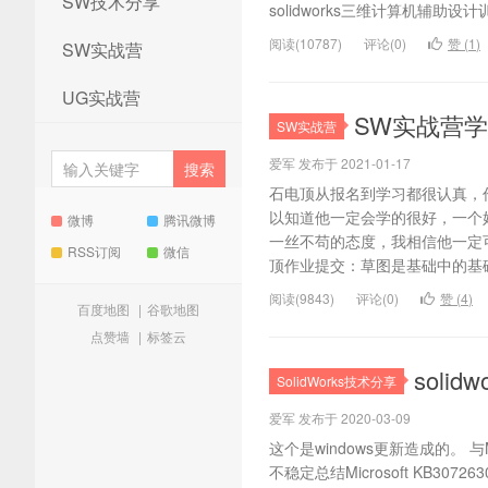
SW技术分享
solidworks三维计算机辅助设计
阅读(10787)
评论(0)
赞 (
1
)
SW实战营
UG实战营
SW实战营
SW实战营
爱军 发布于 2021-01-17
石电顶从报名到学习都很认真，
以知道他一定会学的很好，一个
微博
腾讯微博
一丝不苟的态度，我相信他一定
RSS订阅
微信
顶作业提交：草图是基础中的基础
阅读(9843)
评论(0)
赞 (
4
)
百度地图
|
谷歌地图
点赞墙
|
标签云
soli
SolidWorks技术分享
爱军 发布于 2020-03-09
这个是windows更新造成的。 与Mi
不稳定总结Microsoft KB307