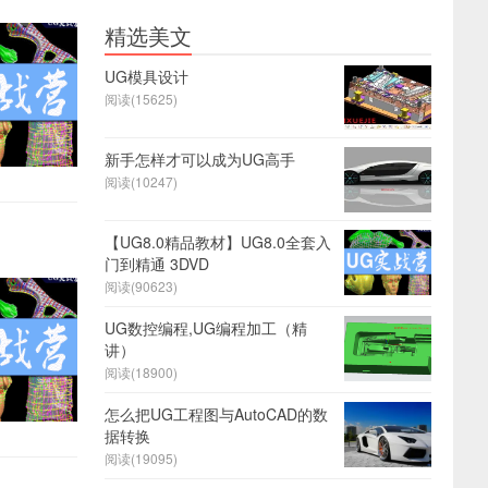
精选美文
UG模具设计
阅读(15625)
新手怎样才可以成为UG高手
阅读(10247)
【UG8.0精品教材】UG8.0全套入
门到精通 3DVD
阅读(90623)
UG数控编程,UG编程加工（精
讲）
阅读(18900)
怎么把UG工程图与AutoCAD的数
据转换
阅读(19095)