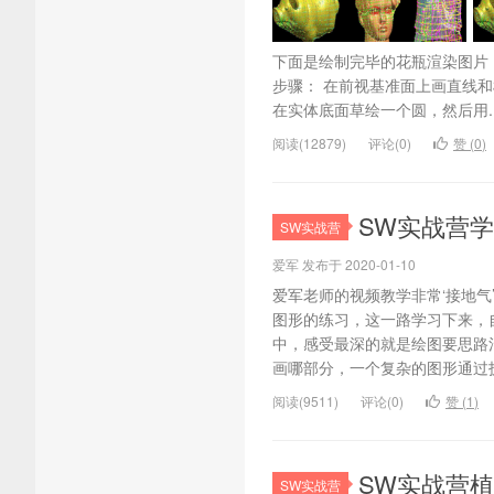
下面是绘制完毕的花瓶渲染图片（Soli
步骤： 在前视基准面上画直线和
在实体底面草绘一个圆，然后用..
阅读(12879)
评论(0)
赞 (
0
)
SW实战营
SW实战营
爱军 发布于 2020-01-10
爱军老师的视频教学非常‘接地
图形的练习，这一路学习下来，
中，感受最深的就是绘图要思路
画哪部分，一个复杂的图形通过拆
阅读(9511)
评论(0)
赞 (
1
)
SW实战营
SW实战营