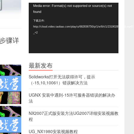
视
Media error: Format(s) not supported or source(s) not
频
found
播
下载文件:
放
http://cloud.video.taobao.com/play/u/682836750/p/1/e/6/t/1/231902857024.mp4?
器
_=2
（步骤详
最新发布
Solidworks打开无法获得许可，提示
（-15,10,10061）错误解决方法
UGNX 安装中遇到-15许可服务器错误的解决办
法
NX2007正式版安装方法UG2007详细安装视频教
程
UG_NX1980安装视频教程