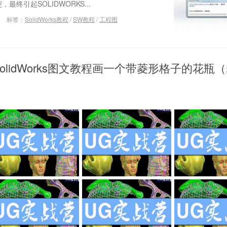
最终引起SOLIDWORKS...
标签：
SolidWorks教程
/
SW教程
/
工程图
SolidWorks图文教程画一个带菱形格子的花瓶