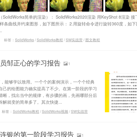
dWorks简单的渲染）： SolidWorks2020渲染 用KeyShot 8渲染
样条曲线并约束图形，如下图所示： 2.用旋转命令进行旋转360度，如下图
.
标签：
SolidWorks
/
SolidWorks教程
/
SW实战营
/
图文教程
学员邹正心的学习报告
1
气’，能够学以致用。一个个的案例演示，一个个经典
自己的绘图能力确实提高了不少。在第一阶段的学习
清晰，找出当中的规律，有步骤的画，先画哪部分后
解就变的简单多了。其次快捷...
标签：
SolidWorks教程
/
SolidWorks视频
/
SW实战营
植连银的第一阶段学习报告
1