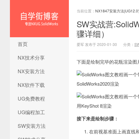
当前位置：
NX1847安装方法|UG12.
SW实战营:Sol
骤详细）
NX1847安装方法|UG12.0安装
首页
爱军 发布于 2020-01-30
分类：
S
方法|ug12.0安装教程|ug12.0
安装视频|ug12.0软件下载
NX技术分享
下面是绘制完毕的花瓶渲染图片（
NX安装方法
SolidWorks2020渲染
NX软件下载
UG免费教程
用KeyShot 8渲染
UG编程加工
接下来是绘制步骤：
SW安装方法
在前视基准面上画直线