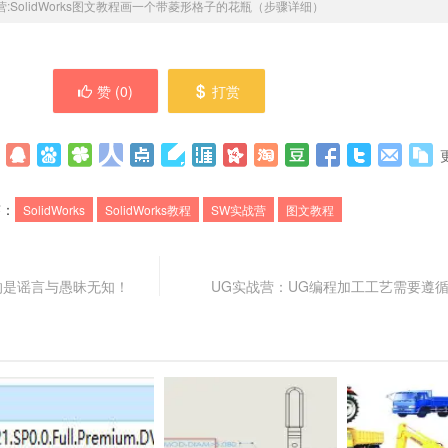
营:SolidWorks图文教程画一个带菱形格子的花瓶（步骤详细）
赞 (
0
)
打赏
签：
SolidWorks
SolidWorks教程
SW实战营
图文教程
的是谣言与愚昧无知！
UG实战营：UG编程加工工艺需要遵