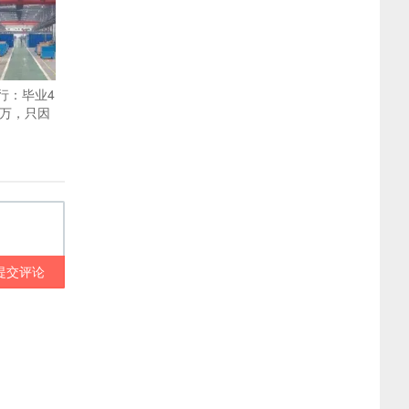
行：毕业4
0万，只因
提交评论