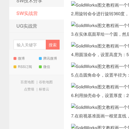
SW技术分享
SW实战营
2.用旋转命令进行旋转360度
UG实战营
3.在实体底面草绘一个圆，
4.用圆顶命令，设置高度为：
微博
腾讯微博
RSS订阅
微信
5.点击圆角命令，设置半径为：
百度地图
|
谷歌地图
点赞墙
|
标签云
6.利用抽壳命令，设置厚度：2
7.在前视基准面画一根竖直