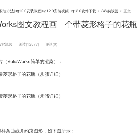
0安装方法|ug12.0安装教程|ug12.0安装视频|ug12.0软件下载
SW实战营
正文
>
>
idWorks图文教程画一个带菱形格子的花
W实战营
阅读(12877)
评论(0)
SolidWorks简单的渲染）：
和样条曲线并约束图形，如下图所示：