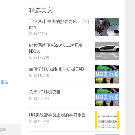
精选美文
工业设计-中国的抄袭之风止于何
时？
阅读(9074)
64位系统下VS2010二次开发
NX7.0
阅读(17676)
如何学好机械制图与机械CAD
阅读(11348)
习报告
关于UG环境变量
阅读(20764)
UG实战营学员王刚的学习报告
阅读(10925)
实战