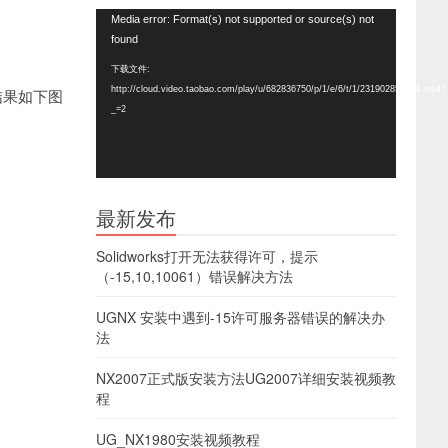
视
Media error: Format(s) not supported or source(s) not
频
found
播
下载文件:
放
http://cloud.video.taobao.com/play/u/682836750/p/1/e/6/t/1/231902857024.mp4?
结果如下图
器
_=2
最新发布
Solidworks打开无法获得许可，提示
（-15,10,10061）错误解决方法
UGNX 安装中遇到-15许可服务器错误的解决办
法
NX2007正式版安装方法UG2007详细安装视频教
程
UG_NX1980安装视频教程