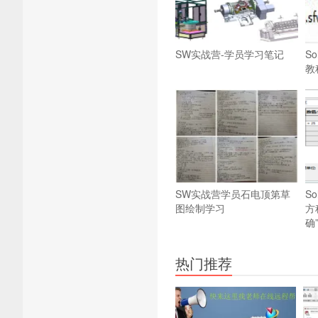
SW实战营-学员学习笔记
So
教
SW实战营学员石电顶第草
S
图绘制学习
方
确
热门推荐