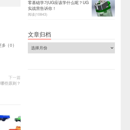
零基础学习UG应该学什么呢？UG
实战营告诉你！
阅读(10843)
文章归档
文
更多
(
0
)
章
归
档
下一篇
循哪些原则？