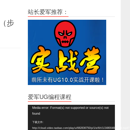
站长爱军推荐：
瓶（步
爱军UG编程课程
视
Media error: Format(s) not supported or source(s) not
频
found
播
下载文件:
放
http://cloud.video.taobao.com/play/u/682836750/p/1/e/6/t/1/248004888864.mp4?