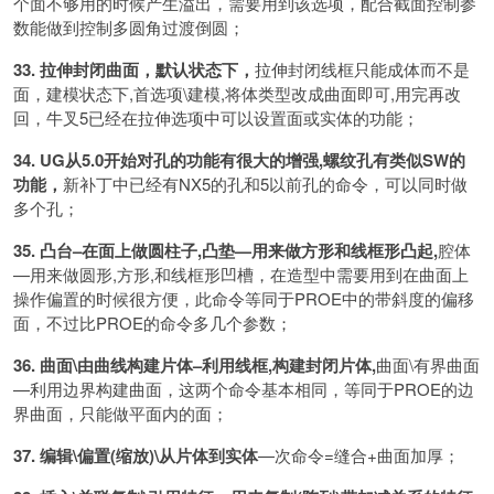
个面不够用的时候产生溢出，需要用到该选项，配合截面控制参
数能做到控制多圆角过渡倒圆；
33. 拉伸封闭曲面，默认状态下，
拉伸封闭线框只能成体而不是
面，建模状态下,首选项\建模,将体类型改成曲面即可,用完再改
回，牛叉5已经在拉伸选项中可以设置面或实体的功能；
34. UG从5.0开始对孔的功能有很大的增强,螺纹孔有类似SW的
功能，
新补丁中已经有NX5的孔和5以前孔的命令，可以同时做
多个孔；
35. 凸台–在面上做圆柱子,凸垫—用来做方形和线框形凸起,
腔体
—用来做圆形,方形,和线框形凹槽，在造型中需要用到在曲面上
操作偏置的时候很方便，此命令等同于PROE中的带斜度的偏移
面，不过比PROE的命令多几个参数；
36. 曲面\由曲线构建片体–利用线框,构建封闭片体,
曲面\有界曲面
—利用边界构建曲面，这两个命令基本相同，等同于PROE的边
界曲面，只能做平面内的面；
37. 编辑\偏置(缩放)\从片体到实体
—次命令=缝合+曲面加厚；