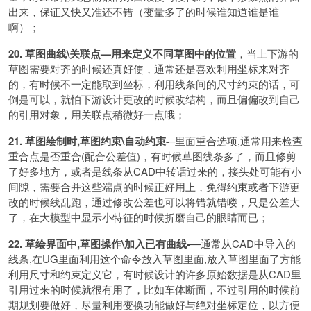
出来，保证又快又准还不错（变量多了的时候谁知道谁是谁
啊）；
20. 草图曲线\关联点—用来定义不同草图中的位置
，当上下游的
草图需要对齐的时候还真好使，通常还是喜欢利用坐标来对齐
的，有时候不一定能取到坐标，利用线条间的尺寸约束的话，可
倒是可以，就怕下游设计更改的时候改结构，而且偏偏改到自己
的引用对象，用关联点稍微好一点哦；
21. 草图绘制时,草图约束\自动约束-
–里面重合选项,通常用来检查
重合点是否重合(配合公差值)，有时候草图线条多了，而且修剪
了好多地方，或者是线条从CAD中转话过来的，接头处可能有小
间隙，需要合并这些端点的时候正好用上，免得约束或者下游更
改的时候线乱跑，通过修改公差也可以将错就错喽，只是公差大
了，在大模型中显示小特征的时候折磨自己的眼睛而已；
22. 草绘界面中,草图操作\加入已有曲线-
—通常从CAD中导入的
线条,在UG里面利用这个命令放入草图里面,放入草图里面了方能
利用尺寸和约束定义它，有时候设计的许多原始数据是从CAD里
引用过来的时候就很有用了，比如车体断面，不过引用的时候前
期规划要做好，尽量利用变换功能做好与绝对坐标定位，以方便