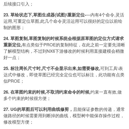
后续接口引入；
23. 草绘状态下,草图生成器(试图)\重新定位-
—内有4个命令,灵活
运用,可重定位草图,此几个命令灵活运用可以很好的定位以前绘
制的图形；
24. 草图复制,草图复制的时候系统会根据原草图的定位方式请求
重新定位,
有点类似于PROE的复制特征，在此之前一定要先清晰
了解模型结构，不过到NX6下游修改的时候利用直接建模会稍微
好一点；
25. 标注周长尺寸时,尺寸不会显示出来,如需要修改,
可到工具\表
达式中修改，即使草图已经完全定位也可以标注，此功能有点类
似PROE；
26. 在草图约束的时候,不取消约束命令的时候,
约束一直有效,做
多个约束的时候很方便；
27. UG的草图后可以利用曲线修剪，
且能保证参数的传递，通常
做路径的时候需要用到断掉的曲线，模型树中能保存操作过程，
修改模型方便；