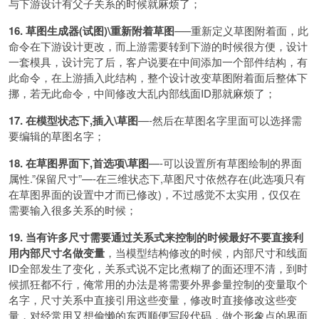
与下游设计有父子关系的时候就麻烦了；
16. 草图生成器(试图)\重新附着草图
—–重新定义草图附着面，此
命令在下游设计更改，而上游需要转到下游的时候很方便，设计
一套模具，设计完了后，客户说要在中间添加一个部件结构，有
此命令，在上游插入此结构，整个设计改变草图附着面后整体下
挪，若无此命令，中间修改大乱内部线面ID那就麻烦了；
17. 在模型状态下,插入\草图
—-然后在草图名字里面可以选择需
要编辑的草图名字；
18. 在草图界面下,首选项\草图
—-可以设置所有草图绘制的界面
属性.”保留尺寸”—-在三维状态下,草图尺寸依然存在(此选项只有
在草图界面的设置中才而已修改)，不过感觉不太实用，仅仅在
需要输入很多关系的时候；
19. 当有许多尺寸需要通过关系式来控制的时候最好不要直接利
用内部尺寸名做变量
，当模型结构修改的时候，内部尺寸和线面
ID全部发生了变化，关系式说不定比煮糊了的面还理不清，到时
候抓狂都不行，俺常用的办法是将需要外界参量控制的变量取个
名字，尺寸关系中直接引用这些变量，修改时直接修改这些变
量，对经常用又想偷懒的东西顺便写段代码，做个形象点的界面