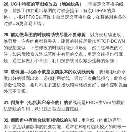
28. UG中特征的草图修改后（增减线条），
需要定义替换的线
条，替换工作在退出草图的时候会提示（有点I-DEAS的风
格），相对PROE在草图中自己定义替换对象，在替换对象多的
时候UG更容易出错；
29. 前期做草图的时候辅助线尽量不要修剪，
以方便后续更改，
修剪后，许多约束都将丢失，建模的时候尽量按照TOP-DOWN
的思想去做，下游修改的时候就能少点麻烦，然而这样做的时
候，如果后续修改造成草图中有新的交点，重定义线框也很麻
烦，通过多做几个草图，利用投影线可以减少这样的烦恼；
30. 软倒圆—此命令就是以前版本的双切线倒角，
要利用此命令
做出好的弧面出来，必须利用脊线，通过三次曲线拟合，此命令
参数性较强，相对利用多重桥接线铺网格线更好，但不控制弧面
外形不直观；
31. 倒角中（包括其它命令的）的
脊线就是PROE中VSS的原始
轨迹线的作用，意思就是截面垂直该线；
32. 倒圆角中有重合线和相切线的功能，
重合线（约束边界里
面）就是以前版本的陡变功能，通常在R相对边比较大的时候一