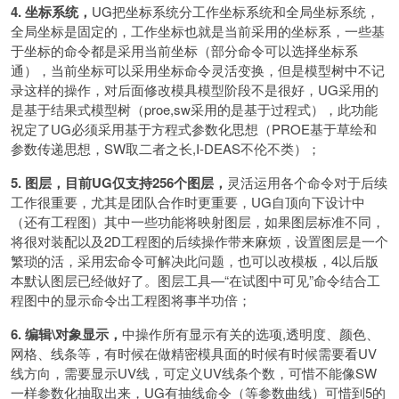
4. 坐标系统，
UG把坐标系统分工作坐标系统和全局坐标系统，
全局坐标是固定的，工作坐标也就是当前采用的坐标系，一些基
于坐标的命令都是采用当前坐标（部分命令可以选择坐标系
通），当前坐标可以采用坐标命令灵活变换，但是模型树中不记
录这样的操作，对后面修改模具模型阶段不是很好，UG采用的
是基于结果式模型树（proe,sw采用的是基于过程式），此功能
祝定了UG必须采用基于方程式参数化思想（PROE基于草绘和
参数传递思想，SW取二者之长,I-DEAS不伦不类）；
5. 图层，目前UG仅支持256个图层，
灵活运用各个命令对于后续
工作很重要，尤其是团队合作时更重要，UG自顶向下设计中
（还有工程图）其中一些功能将映射图层，如果图层标准不同，
将很对装配以及2D工程图的后续操作带来麻烦，设置图层是一个
繁琐的活，采用宏命令可解决此问题，也可以改模板，4以后版
本默认图层已经做好了。图层工具—“在试图中可见”命令结合工
程图中的显示命令出工程图将事半功倍；
6. 编辑\对象显示，
中操作所有显示有关的选项,透明度、颜色、
网格、线条等，有时候在做精密模具面的时候有时候需要看UV
线方向，需要显示UV线，可定义UV线条个数，可惜不能像SW
一样参数化抽取出来，UG有抽线命令（等参数曲线）可惜到5的