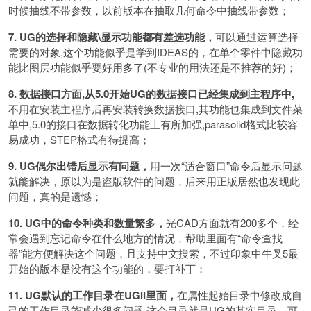
时候抽线不带参数，以前版本在抽取几何命令中抽线带参数；
7. UG的选择和隐藏\显示功能都有差选功能，
可以通过运算选择
需要的对象,这个功能似乎是学到IDEAS的，在单个零件中隐藏功
能比图层功能似乎要好用多了(不专业的用法还是不推荐的好)；
8. 数据接口方面,从5.0开始UG的数据接口已经集成到主程序中,
不用在安装主程序后再安装转换数据接口,其功能也集成到文件菜
单中,5.0的接口在数据转化功能上有所加强,parasolid格式比较容
易成功，STEP格式有待提高；
9. UG偶尔出错后显示有问题，
用一次“适合窗口”命令后显示问题
就能解决，原以为是盗版软件的问题，后来用正版居然也发现此
问题，真的是遗憾；
10. UG中的命令种类和数量繁多，
光CAD方面就有200多个，经
常会遇到忘记命令在什么地方的情况，帮助里面有“命令查找
器”能方便解决这个问题，且支持中文搜索，不过印象中牛叉5最
开始的版本是没有这个功能的，要打补丁；
11. UG默认的工作目录在UGII里面，
在属性起始目录中修改成自
己的工作目录能减少很多问题,这个目录就是UG的其实目录，可