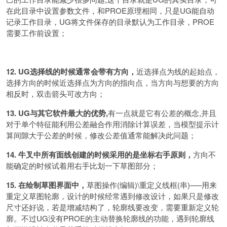
在此目录中设置参数文件，和PROE原理相同，只是UG能自动
记录工作目录，UG将文件保存的目录默认为工作目录，PROE
需要工作前设置；
12. UG选择线的时候通常会带有方向，
近选择点为线的起始点，
选择方向的时候近选择点为方向的指向点，当方向与想要的方向
相反时，双击箭头可改方向；
13. UG与其它软件最大的优势,
有一点就是它有公差的概念,并且
对于单个特征能利用公差融合作用消除计算误差，当模型提示计
算间隙大于公差的时候，修改公差值通常能解决此问题；
14. 牛叉中所有面线创建的时候采用的是坐标右手原则，
方向不
能确定的时候试着用右手比划一下草图部分；
15. 在绘制草图界面中，
草图操作(编辑)\重定义线框(串)—–用来
重定义草图轮廓，设计的时候经常遇到修改设计，如果只是修改
尺寸还好说，若是增减结构了，轮廓线要改变，需要重新定义轮
廓。不过UG没有PROE的主动替换轮廓线的功能，遇到轮廓线