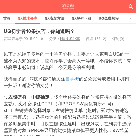
首页
NX技术分享
NX安装方法
NX软件下载
UG免费教程
UG编程加工
SW安装方法
SW技术分享
SW实战营
UG初学者40条技巧，你知道吗？
爱军 发布于 2015-09-10
分类：
NX技术分享
阅读(16812)
评论(0)
UG实战营
以下是总结了多年的一个学习心得，主要是让大家明白UG的一
些不为人知的技术，也许你学了会高人一等哦！不信你试试！有
些高手未必知道！说真的，今天是你的福利哦！
获得更多的UG技术咨询请关注
自学街
的公众账号或者用手机扫
一扫哦！谢谢你的支持！
1. 左键选择，中建确定，
多个物体要选择的时候直接左键选择下
去就可以,不必按住CTRL（和PROE,SW类似有所不同），
shift+左键减去选择对象，右键快捷菜单（短时。延时按右键选
择显示模式），选择物体的时候配合选择过滤器将事半功倍，当
许多对象集中时，可以左键按住延时，出现列表，在列表中选择
需要的对象（PROE采用右键快捷菜单似乎更人性化，SW希望