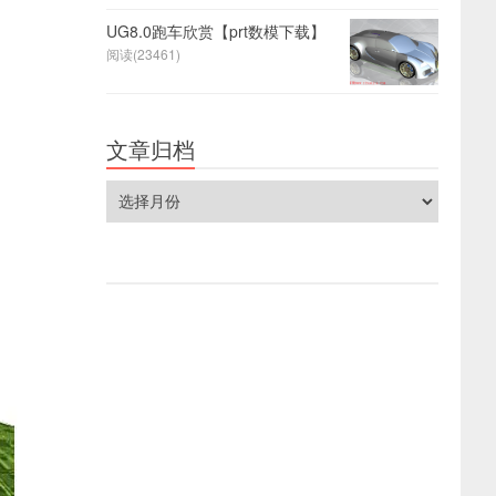
UG8.0跑车欣赏【prt数模下载】
阅读(23461)
文章归档
文
章
归
档