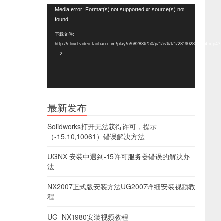
视
Media error: Format(s) not supported or source(s) not
频
found
播
下载文件:
放
http://cloud.video.taobao.com/play/u/682836750/p/1/e/6/t/1/231902857024.mp4?
器
_=2
最新发布
Solidworks打开无法获得许可，提示
（-15,10,10061）错误解决方法
UGNX 安装中遇到-15许可服务器错误的解决办
法
NX2007正式版安装方法UG2007详细安装视频教
程
UG_NX1980安装视频教程