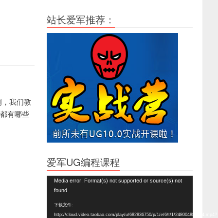
站长爱军推荐：
例，我们教
看都有哪些
爱军UG编程课程
视
Media error: Format(s) not supported or source(s) not
频
found
播
下载文件:
放
http://cloud.video.taobao.com/play/u/682836750/p/1/e/6/t/1/248004888864.mp4?