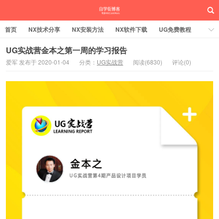
首页
NX技术分享
NX安装方法
NX软件下载
UG免费教程
UG编程加工
SW安装方法
SW技术分享
SW实战营
UG实战营金本之第一周的学习报告
爱军 发布于 2020-01-04
分类：
UG实战营
阅读(6830)
评论(0)
UG实战营