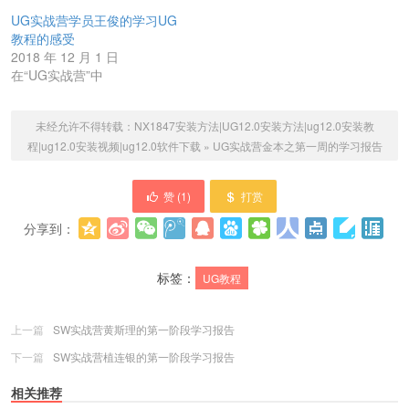
UG实战营学员王俊的学习UG
教程的感受
2018 年 12 月 1 日
在“UG实战营”中
未经允许不得转载：
NX1847安装方法|UG12.0安装方法|ug12.0安装教
程|ug12.0安装视频|ug12.0软件下载
»
UG实战营金本之第一周的学习报告
赞 (
1
)
打赏
分享到：
更多
(
0
)
标签：
UG教程
上一篇
SW实战营黄斯理的第一阶段学习报告
下一篇
SW实战营植连银的第一阶段学习报告
相关推荐