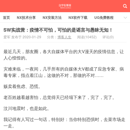
首页
NX技术分享
NX安装方法
NX软件下载
UG免费教程
UG编程加工
SW安装方法
SW技术分享
SW实战营
SW实战营：疫情不可怕，可怕的是谣言与愚昧无知！
爱军 发布于 2020-01-29
分类：
博客人生
阅读(10452)
评论(0)
UG实战营
最近几天，朋友圈，各大自媒体平台的大V漫天的疫情信息，让
人心惶惶的。
灾难来临，一夜间，几乎所有的自媒体大V都成了应急专家、病
毒专家，指点着江山，这做的不对，那做的不对……
贩卖着焦虑、恐慌。
老百姓越看越害怕，总觉得天已经塌下来了，完了，完了。
汶川地震时，也是如此。
我记得有人写过一句话，特别好：当你特别恐惧时，去菜市场走
一走。