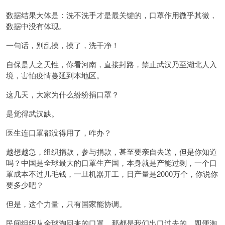
数据结果大体是：洗不洗手才是最关键的，口罩作用微乎其微，
数据中没有体现。
一句话，别乱摸，摸了，洗干净！
自保是人之天性，你看河南，直接封路，禁止武汉乃至湖北人入
境，害怕疫情蔓延到本地区。
这几天，大家为什么纷纷捐口罩？
是觉得武汉缺。
医生连口罩都没得用了，咋办？
越想越急，组织捐款，参与捐款，甚至要亲自去送，但是你知道
吗？中国是全球最大的口罩生产国，本身就是产能过剩，一个口
罩成本不过几毛钱，一旦机器开工，日产量是2000万个，你说你
要多少吧？
但是，这个力量，只有国家能协调。
民间组织从全球淘回来的口罩，那都是我们出口过去的，即便淘