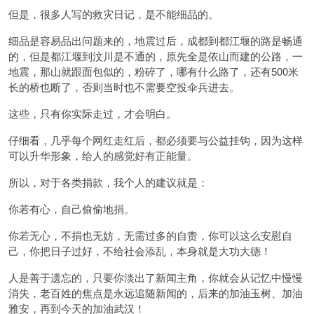
但是，很多人写的救灾日记，是不能细品的。
细品是容易品出问题来的，地震过后，成都到都江堰的路是畅通
的，但是都江堰到汶川是不通的，原先全是依山而建的公路，一
地震，那山就跟面包似的，粉碎了，哪有什么路了，还有500米
长的桥也断了，否则当时也不需要空投伞兵进去。
这些，只有你实际走过，才会明白。
仔细看，几乎每个网红走红后，都必须要与公益挂钩，因为这样
可以升华形象，给人的感觉好有正能量。
所以，对于各类捐款，我个人的建议就是：
你若有心，自己偷偷地捐。
你若无心，不捐也无妨，无需过多的自责，你可以这么安慰自
己，你把日子过好，不给社会添乱，本身就是大功大德！
人是善于遗忘的，只要你淡出了新闻主角，你就会从记忆中慢慢
消失，老百姓的焦点是永远追随新闻的，后来的加油玉树、加油
雅安，再到今天的加油武汉！