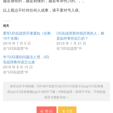
越是通俗的，越是易懂的，越是有杀伤力的。。。
以上观点不针对任何人或事，请不要对号入座。
相关
爱军UG实战营开课通知（仅剩
UG实战营那些很厉害的人，都
10个名额）
是如何掌控自己的？
2019 年 7 月 5 日
2019 年 1 月 21 日
在“UG实战营”中
在“UG实战营”中
学习UG遇到问题没人理，UG
实战营教你该怎么做
2018 年 8 月 15 日
在“UG实战营”中
未经允许不得转载：
NX1847安装方法|UG12.0安装方法|ug12.0安装教
程|ug12.0安装视频|ug12.0软件下载
»
SW实战营：疫情不可怕，可怕的是
谣言与愚昧无知！
赞 (
2
)
打赏