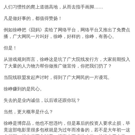
人们习惯性的爬上道德高地，从而去指手画脚……
凡是做好事的，都值得赞扬！
例如徐峥把《囧妈》卖给了网络平台，网络平台又推出了免费点
播，广大网民一片叫好，徐峥，好样的，徐峥，有善心。
但是！
从游戏规则而言，徐峥这是坑了广大院线发行方，大家前期投入
了大量的人力物力帮你做推广做宣传，你把我们扔了？
当院线联盟发起声讨时，得到了广大网民的一片谩骂。
徐峥赚到的是民心。
失去的是业内诚信，以后谁还跟你玩？
当然，更大概率是什么？
徐峥是博弈品，他也不想违约，但是幕后的投资人要求止损，毕
竟这部电影里很多包袱就是为过年而准备的，若不是大年初一这