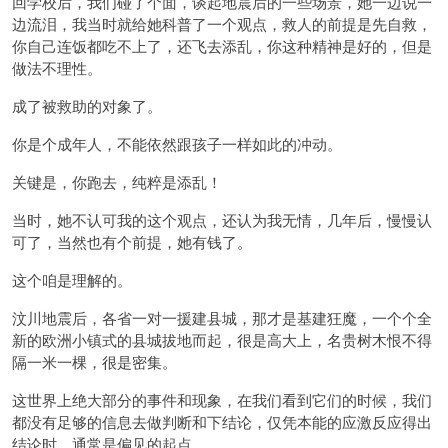
回学校后，我们碰了个面，谈起地震后的一些场景，她一边说一
边流泪，我当时就给她科普了一个观点，救人的前提是先自救，
你自己连饭都吃不上了，还飞去添乱，你这种精神是好的，但是
做法不理性。
成了被救助的对象了。
你是个成年人，不能依然跟孩子一样如此的冲动。
关键是，你跑去，纯粹是添乱！
当时，她不认可我的这个观点，还认为我无情，几年后，慢慢认
可了，当然也有个前提，她有钱了。
这个咱是理解的。
汶川地震后，各省一对一援建县城，那才是基建狂魔，一个个全
新的欧洲小镇式的县城拔地而起，很是高大上，名贵树木恨不得
隔一米一棵，很是密集。
这世界上绝大部分的事件和现象，在我们看到它们的时候，我们
都没有足够的信息去做判断和下结论，仅凭本能的应激反应得出
结论时，通常是偏见的起点。