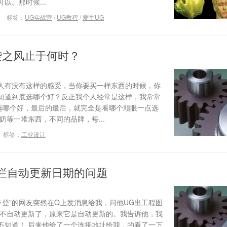
以。那时候...
标签：
UG实战营
/
UG教程
/
爱军UG
袭之风止于何时？
人有没有这样的感受，当你要买一样东西的时候，你
知道到底选哪个好？反正我个人经常是这样，我常常
选哪个好，最后的最后，就完全是看哪个顺眼一点选
奶等一堆东西，不同的品牌，每...
标签：
工业设计
题栏自动更新日期的问题
股丰登”的网友突然在Q上发消息给我，问他UG出工程图
期不自动更新了，原来它是自动更新的。我告诉他，我
不知道！ 后来他给了一个连接地址给我，的看了一下