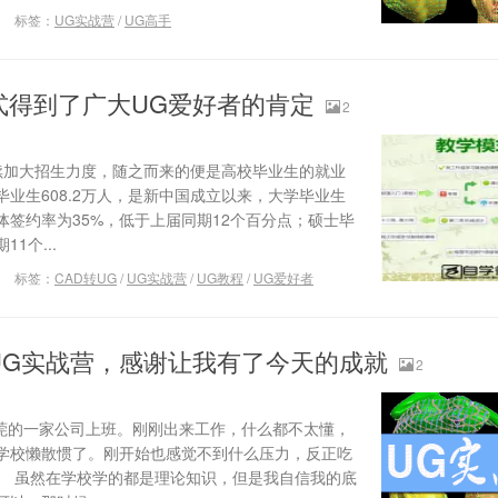
标签：
UG实战营
/
UG高手
式得到了广大UG爱好者的肯定
2
加大招生力度，随之而来的便是高校毕业生的就业
业生608.2万人，是新中国成立以来，大学毕业生
签约率为35%，低于上届同期12个百分点；硕士毕
1个...
标签：
CAD转UG
/
UG实战营
/
UG教程
/
UG爱好者
UG实战营，感谢让我有了今天的成就
2
东莞的一家公司上班。刚刚出来工作，什么都不太懂，
学校懒散惯了。刚开始也感觉不到什么压力，反正吃
。 虽然在学校学的都是理论知识，但是我自信我的底