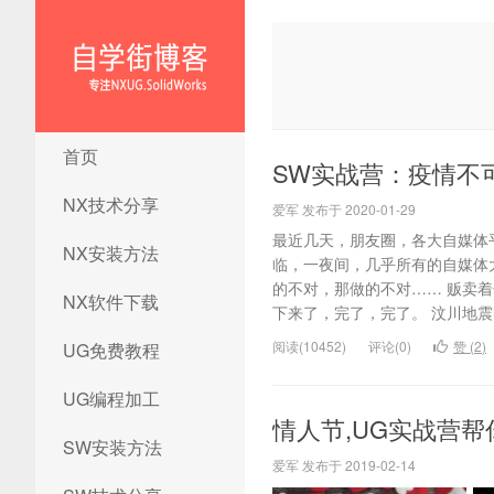
NX1847安装方法|UG12.0安装
首页
方法|ug12.0安装教程|ug12.0
SW实战营：疫情不
安装视频|ug12.0软件下载
NX技术分享
爱军 发布于 2020-01-29
最近几天，朋友圈，各大自媒体
NX安装方法
临，一夜间，几乎所有的自媒体
的不对，那做的不对…… 贩卖
NX软件下载
下来了，完了，完了。 汶川地震时
阅读(10452)
评论(0)
赞 (
2
)
UG免费教程
UG编程加工
情人节,UG实战营
SW安装方法
爱军 发布于 2019-02-14