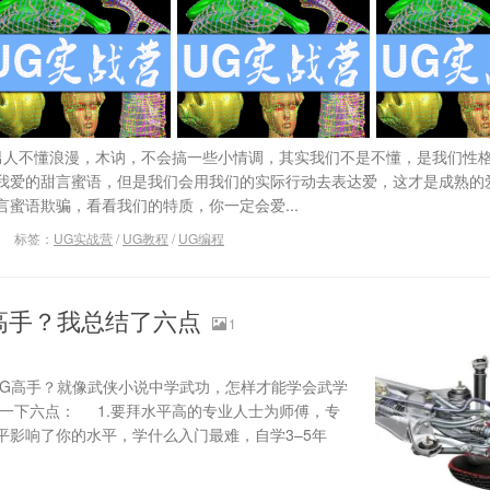
人不懂浪漫，木讷，不会搞一些小情调，其实我们不是不懂，是我们性
我爱的甜言蜜语，但是我们会用我们的实际行动去表达爱，这才是成熟的
蜜语欺骗，看看我们的特质，你一定会爱...
标签：
UG实战营
/
UG教程
/
UG编程
高手？我总结了六点
1
G高手？就像武侠小说中学武功，怎样才能学会武学
了一下六点： 1.要拜水平高的专业人士为师傅，专
平影响了你的水平，学什么入门最难，自学3–5年