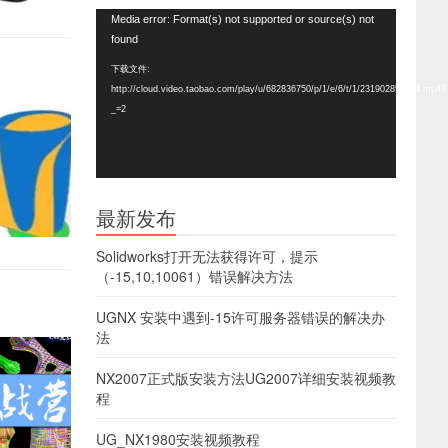
视
Media error: Format(s) not supported or source(s) not
频
found
播
下载文件:
放
http://cloud.video.taobao.com/play/u/682836750/p/1/e/6/t/1/231902857024.mp4?
器
_=2
最新发布
Solidworks打开无法获得许可，提示
（-15,10,10061）错误解决方法
UGNX 安装中遇到-15许可服务器错误的解决办
法
NX2007正式版安装方法UG2007详细安装视频教
程
UG_NX1980安装视频教程