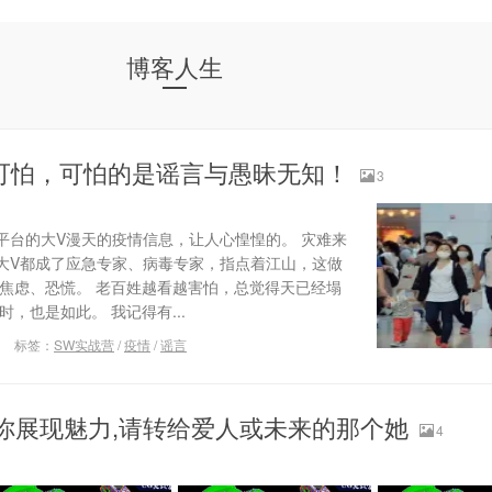
博客人生
可怕，可怕的是谣言与愚昧无知！
3
平台的大V漫天的疫情信息，让人心惶惶的。 灾难来
大V都成了应急专家、病毒专家，指点着江山，这做
着焦虑、恐慌。 老百姓越看越害怕，总觉得天已经塌
，也是如此。 我记得有...
标签：
SW实战营
/
疫情
/
谣言
帮你展现魅力,请转给爱人或未来的那个她
4