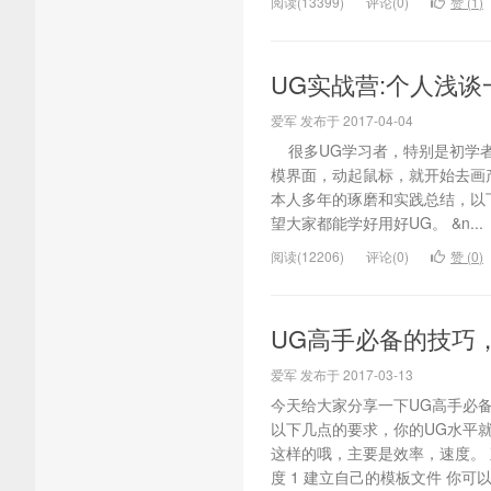
阅读(13399)
评论(0)
赞 (
1
)
UG实战营:个人浅
爱军 发布于 2017-04-04
很多UG学习者，特别是初学者
模界面，动起鼠标，就开始去画
本人多年的琢磨和实践总结，以
望大家都能学好用好UG。 &n...
阅读(12206)
评论(0)
赞 (
0
)
UG高手必备的技巧
爱军 发布于 2017-03-13
今天给大家分享一下UG高手必
以下几点的要求，你的UG水平
这样的哦，主要是效率，速度。
度 1 建立自己的模板文件 你可以