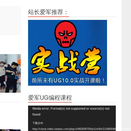
站长爱军推荐：
爱军UG编程课程
视
Media error: Format(s) not supported or source(s) not
频
found
播
下载文件:
放
http://cloud.video.taobao.com/play/u/682836750/p/1/e/6/t/1/248004888864.mp4?