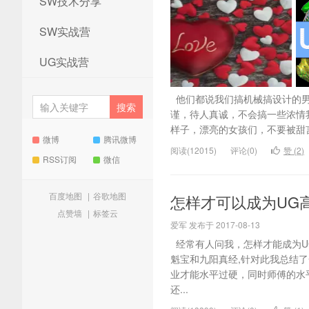
SW技术分享
SW实战营
UG实战营
他们都说我们搞机械搞设计的男
谨，待人真诚，不会搞一些浓情
样子，漂亮的女孩们，不要被甜言
微博
腾讯微博
阅读(12015)
评论(0)
赞 (
2
)
RSS订阅
微信
百度地图
|
谷歌地图
怎样才可以成为UG
点赞墙
|
标签云
爱军 发布于 2017-08-13
经常有人问我，怎样才能成为U
魁宝和九阳真经,针对此我总结
业才能水平过硬，同时师傅的水
还...