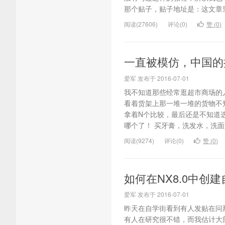
那个贴子，贴子地址是：这文章里
阅读(27606)
评论(0)
赞 (
0
)
一直被模仿，中国的
爱军 发布于 2016-07-01
我不知道那些经常逛超市商场的
看着货架上那一堆一堆的货物不
拿着N个比较，最后还是不知道
哪个了！ 买牙膏，洗发水，洗面
阅读(9274)
评论(0)
赞 (
0
)
如何在NX8.0中创
爱军 发布于 2016-07-01
昨天在自学街看到有人发贴在问
有人在研究很不错，而我估计大