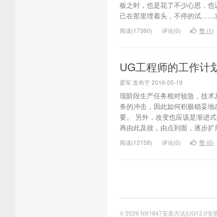
板之时，也是花了不少心思，也
己在那里埋着头，不停的试……发
阅读(17360)
评论(0)
赞 (
1
)
UG工程师的工作计
爱军 发布于 2016-05-19
现阶段生产任务相对较急，技术
务的冲击，因此如何积极稳妥地
要。 另外，改变也应该是渐进
再由此及彼，由点到面，逐步扩展
阅读(12158)
评论(0)
赞 (
0
)
© 2026
NX1847安装方法|UG12.0安