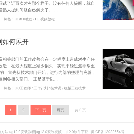
调试了近百次才有那个样子。没有任何人提醒，就自
贴人提到问题自己解决了。 ...
标签：
UG8.0教程
/
UG视频教程
划如何展开
及相关部门的工作改善会在一定程度上造成对生产任
改造，在最大程度上减少损失，实现平稳过渡非常重
式的，首先从技术部门开始，进行内部的整理与完善，
到各相关部门。 正是基于以...
标签：
UG工程师
/
工作计划
/
技术员
/
机械工程技术
1
2
下一页
尾页
共 2 页
装方法|ug12.0安装教程|ug12.0安装视频|ug12.0软件下载
闽ICP备12022654号