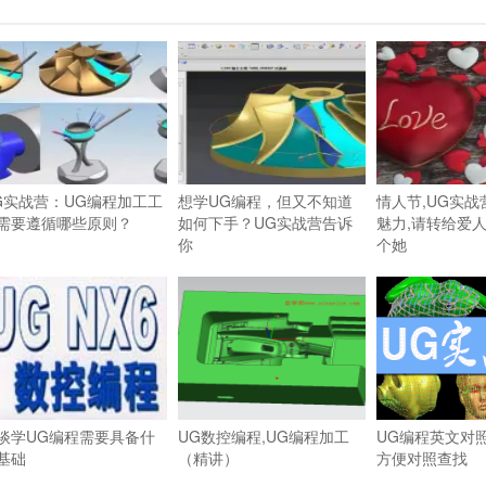
G实战营：UG编程加工工
想学UG编程，但又不知道
情人节,UG实
需要遵循哪些原则？
如何下手？UG实战营告诉
魅力,请转给爱
你
个她
谈学UG编程需要具备什
UG数控编程,UG编程加工
UG编程英文对
基础
（精讲）
方便对照查找