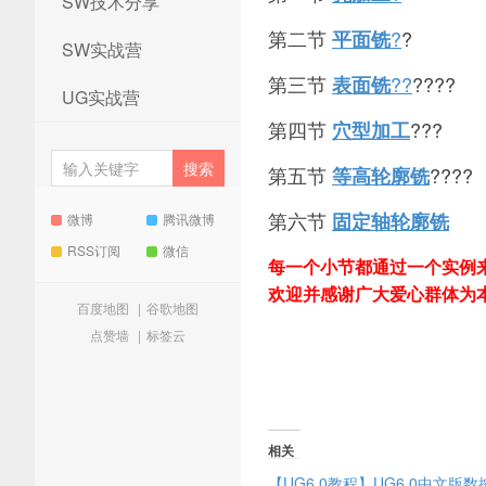
SW技术分享
第二节
?
?
平面铣
SW实战营
第三节
??
????
表面铣
UG实战营
第四节
???
穴型加工
第五节
????
等高轮廓铣
第六节
固定轴轮廓铣
微博
腾讯微博
RSS订阅
微信
每一个小节都通过一个实例
欢迎并感谢广大爱心群体为
百度地图
|
谷歌地图
点赞墙
|
标签云
相关
【UG6.0教程】UG6.0中文版数