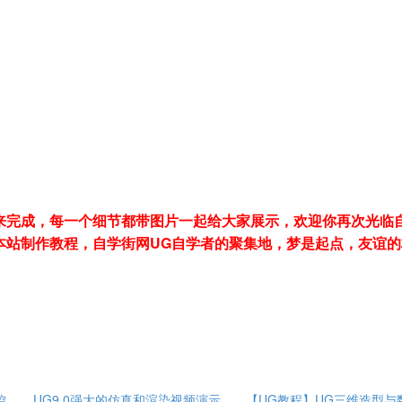
来完成，每一个细节都带图片一起给大家展示，欢迎你再次光临
本站制作教程，自学街网UG自学者的聚集地，梦是起点，友谊的
控
UG9.0强大的仿真和渲染视频演示
【UG教程】UG三维造型与