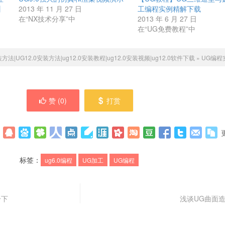
】
2013 年 11 月 27 日
工编程实例精解下载
在“NX技术分享”中
2013 年 6 月 27 日
在“UG免费教程”中
装方法|UG12.0安装方法|ug12.0安装教程|ug12.0安装视频|ug12.0软件下载
»
UG编程
赞 (
0
)
打赏
标签：
ug6.0编程
UG加工
UG编程
一下
浅谈UG曲面