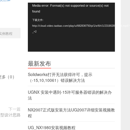
视
Media error: Format(s) not supported or source(s) not
频
found
播
下载文件:
放
http://cloud.video.taobao.com/play/u/682836750/p/1/e/6/t/1/231902857024.mp4?
器
_=2
实例教程
最新发布
Solidworks打开无法获得许可，提示
更多
(
0
)
（-15,10,10061）错误解决方法
UGNX 安装中遇到-15许可服务器错误的解决办
法
下一篇
NX2007正式版安装方法UG2007详细安装视频教
造型设计思路
程
UG_NX1980安装视频教程