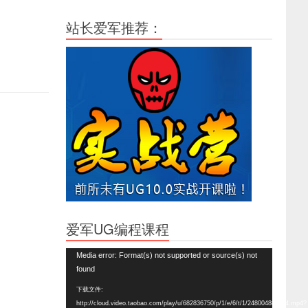
站长爱军推荐：
爱军UG编程课程
视
Media error: Format(s) not supported or source(s) not
频
found
播
下载文件:
放
http://cloud.video.taobao.com/play/u/682836750/p/1/e/6/t/1/248004888864.mp4?