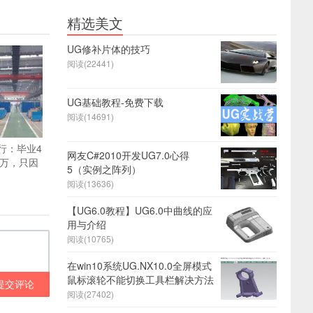
精选美文
UG修补片体的技巧
阅读(22441)
UG基础教程-免费下载
阅读(14691)
行：毕业4
网友C#2010开发UG7.0心得
0万，只因
5（实例之阵列）
阅读(13636)
【UG6.0教程】UG6.0中曲线的应
用与介绍
阅读(10765)
在win10系统UG.NX10.0全屏模式
鼠标滚轮不能切换工具栏解决方法
提交评论
阅读(27402)